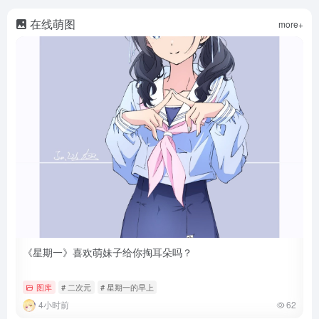
在线萌图
more+
《星期一》喜欢萌妹子给你掏耳朵吗？
图库
# 二次元
# 星期一的早上
4小时前
62