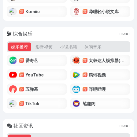
Komiic
哔哩轻小说文库
荐
荐
综合娱乐
more+
娱乐推荐
影音视频
小说书籍
休闲音乐
爱奇艺
太鼓达人模拟器(太鼓ウェブ/Taiko)
荐
荐
YouTube
腾讯视频
荐
荐
五弹幕
哔哩哔哩
荐
荐
TikTok
笔趣阁
荐
社区资讯
more+