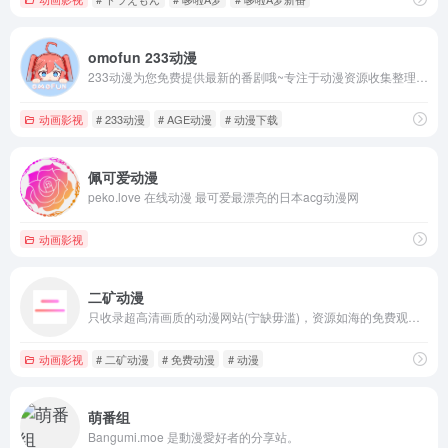
omofun 233动漫
233动漫为您免费提供最新的番剧哦~专注于动漫资源收集整理，海量的有效的高质量的动漫资源免费在线观看下载。@acg2day 飞机
动画影视
# 233动漫
# AGE动漫
# 动漫下载
佩可爱动漫
peko.love 在线动漫 最可爱最漂亮的日本acg动漫网
动画影视
二矿动漫
只收录超高清画质的动漫网站(宁缺毋滥)，资源如海的免费观看并无广告、无删减的动漫网站
动画影视
# 二矿动漫
# 免费动漫
# 动漫
萌番组
Bangumi.moe 是動漫愛好者的分享站。