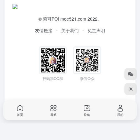
©
莉可POI
moe521.com 2022。
友情链接
关于我们
免责声明
扫码加QQ群
微信公众
首页
导航
投稿
我的