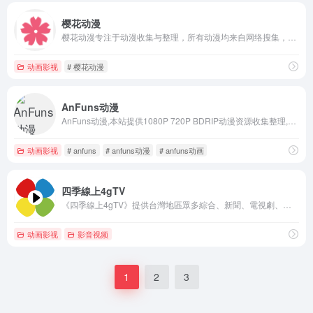
樱花动漫
樱花动漫专注于动漫收集与整理，所有动漫均来自网络搜集，动漫免费在线观看，免费下载，无需注册，更新及时，我们致力打造最好的樱花动漫站！
动画影视
# 樱花动漫
AnFuns动漫
AnFuns动漫,本站提供1080P 720P BDRIP动漫资源收集整理,专门为您提供海量的高质量高画质的在线动漫资源的网站门户.
动画影视
# anfuns
# anfuns动漫
# anfuns动画
四季線上4gTV
《四季線上4gTV》提供台灣地區眾多綜合、新聞、電視劇、電影、新知、運動等免費影音或付費直播頻道，並能在電視、平板、手機、電腦等不同載具上觀賞。「豪華頻道餐」提供超過80個直播頻道隨時收看；線上看、免費影音、免費新聞、線上視頻、線上影音、網路直播、中華職棒、CPBL、足球、英超、英格蘭足球超級聯賽、NBA、日本職棒、Lamigo桃猿、棒球、籃球、四季、4G、HD、超清、高清、多屏、多螢、線上看、戲劇、電影、運動、OTT、八點檔、偶像劇、綜藝、卡通、兒童幼教、教學。
动画影视
影音视频
1
2
3