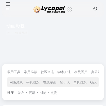
动画影视
共 60 篇网址
常用工具
常用推荐
社区资讯
学术加速
在线图库
办公学习
网络游戏
手机游戏
在线漫画
轻小说
单机游戏
Galgame
排序
发布
更新
浏览
点赞