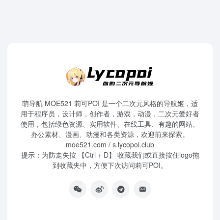
萌导航 MOE521 莉可POI 是一个二次元风格的导航姬，适
用于程序员，设计师，创作者，游戏，动漫，二次元爱好者
使用，包括绿色资源、实用软件、在线工具、有趣的网站、
办公素材、漫画、动漫和各类资源，欢迎前来探索。
moe521.com / s.lycopoi.club
提示：为防走失按 【Ctrl + D】 收藏我们或直接按住logo拖
到收藏夹中，方便下次访问莉可POI。