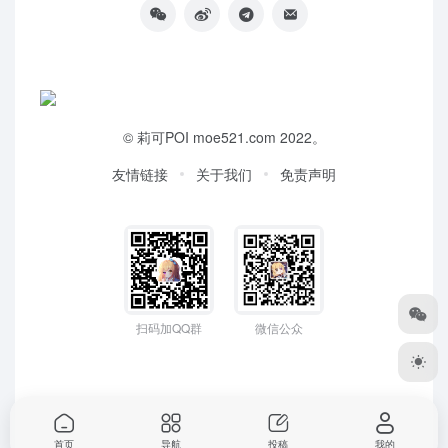
©
莉可POI
moe521.com 2022。
友情链接
关于我们
免责声明
扫码加QQ群
微信公众
首页
导航
投稿
我的