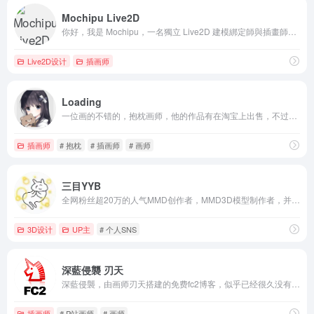
Mochipu Live2D
你好，我是 Mochipu，一名獨立 Live2D 建模綁定師與插畫師，自 2021 年起與 VTuber 經紀公司及個人主播合作。我專注於角色動作中細微而自然的表現，例如表情轉換的節奏、身體重心的變化，以及能帶來親近感的面部彈性。所有建模綁定皆於 Live2D Cubism Editor 中手工完成，並會依據實際臉部捕捉效果進行校正，以確保角色表現自然流暢。
Live2D设计
插画师
Loading
一位画的不错的，抱枕画师，他的作品有在淘宝上出售，不过已经下架了，最新的大家可以自行搜索下呢~
插画师
# 抱枕
# 插画师
# 画师
三目YYB
全网粉丝超20万的人气MMD创作者，MMD3D模型制作者，并且画画水平也非常的高~
3D设计
UP主
# 个人SNS
深藍侵襲 刃天
深藍侵襲，由画师刃天搭建的免费fc2博客，似乎已经很久没有更新了，最新的信息在他的P站上还有更新。
插画师
# P站画师
# 画师