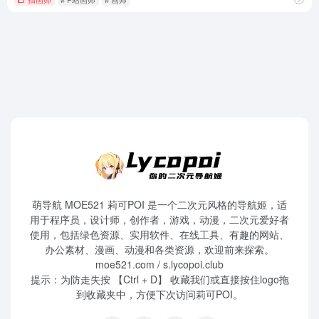
萌导航 MOE521 莉可POI 是一个二次元风格的导航姬，适
用于程序员，设计师，创作者，游戏，动漫，二次元爱好者
使用，包括绿色资源、实用软件、在线工具、有趣的网站、
办公素材、漫画、动漫和各类资源，欢迎前来探索。
moe521.com / s.lycopoi.club
提示：为防走失按 【Ctrl + D】 收藏我们或直接按住logo拖
到收藏夹中，方便下次访问莉可POI。