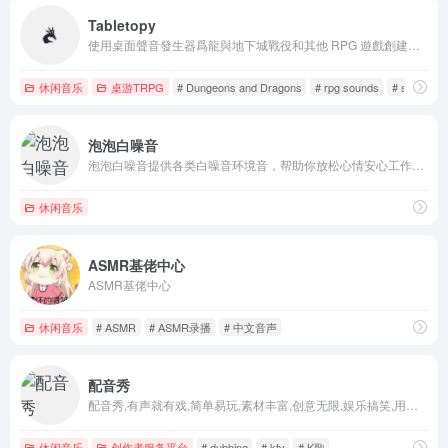
Tabletopy
使用桌面聲音發生器爲龍與地下城戰役和其他 RPG 遊戲創建沉浸式環境。
休闲音乐
桌游TRPG
# Dungeons and Dragons
# rpg sounds
# soundboa
泡泡白噪音
泡泡白噪音提供各类白噪音环境音，帮助你放松心情安心工作与睡眠
休闲音乐
ASMR基佬中心
ASMR基佬中心
休闲音乐
# ASMR
# ASMR录播
# 中文音声
配音秀
配音秀,有声就有戏,简单易玩,素材丰富,创意无限,娱乐搞笑,用声音做大片,原创配音社区
休闲音乐
创作者服务平台
# dubbing
# ktv
# K歌