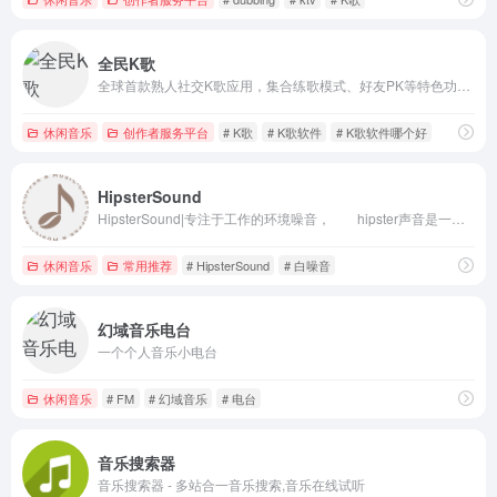
全民K歌
全球首款熟人社交K歌应用，集合练歌模式、好友PK等特色功能，还能和好友互发弹幕互动，赶紧下载和小伙伴一起争夺擂主吧！
休闲音乐
创作者服务平台
# K歌
# K歌软件
# K歌软件哪个好
HipsterSound
HipsterSound|专注于工作的环境噪音， hipster声音是一个音乐治疗网站，帮助计算机工作者保持专注，提高生产力，或者通过创造一个无压力的氛围来放松。该网站提供公共演示版本的声音效果以及定制的声音效果，模拟环境声音，并集中于高保真度的白噪音服务。
休闲音乐
常用推荐
# HipsterSound
# 白噪音
幻域音乐电台
一个个人音乐小电台
休闲音乐
# FM
# 幻域音乐
# 电台
音乐搜索器
音乐搜索器 - 多站合一音乐搜索,音乐在线试听