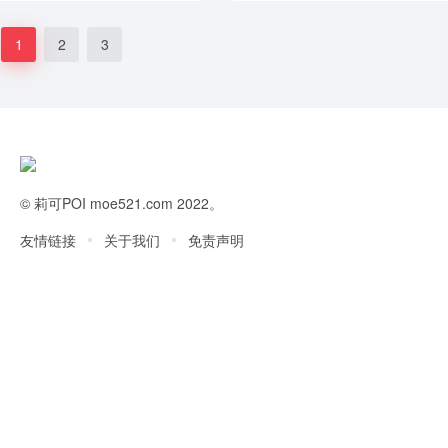
1
2
3
©
莉可POI
moe521.com 2022。
友情链接
关于我们
免责声明