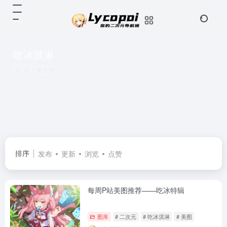
吃冰淇淋
共 1 篇文章
排序
发布
更新
浏览
点赞
每周P站美图推荐——吃冰特辑
图库
# 二次元
# 吃冰淇淋
# 美图