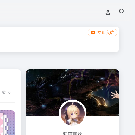
立即入驻
0
莉可丽丝