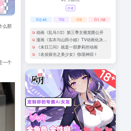
作者
2.4
K
0
0
1.1
M
什么那
动画《乱马1/2》第三季主视觉图公开
漫画《实衣与山田小姐》TV动画化决定！
《未日三问》就是一部萝莉控动画
《名侦探光之美少女》惊现神回！
是一个