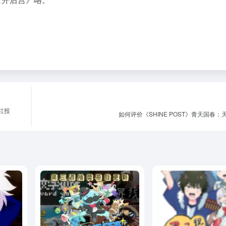
？富坚义
VVE Game Fes 限時抽獎第3週
《借出去的魔力要用
遊戲陣容更新！
款】强制收回》动画
# 全职
资讯
# Android
# Feature
# iOS
资讯
# 二次元
# 动
59
0
3年前
0
508
0
9个月前
0
必须登录才能参与评论！
立即登录