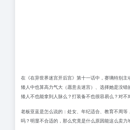
老板亚蓝是怎么说的：处女、年纪适合、教育不周等
吗？明显不合适的，那么究竟是什么原因能这么卖力
三、老妈妈
我们都知道罗克珊是在奴隶商人这里买的，而照顾罗
面几次罗克珊和老妈妈交流的时候，也是受到了她的
也就是说，赛璃的出场以及让道夫买下她最核心的问
场也表明了道夫是一个很称职的主人，并且还和老妈
其他奴隶想必也就懂得谁才是真正适合他们的人。
同理，罗克珊自己都过得很舒服的情况之下，老妈妈
发现了吗？
四、动画没画到的萌点