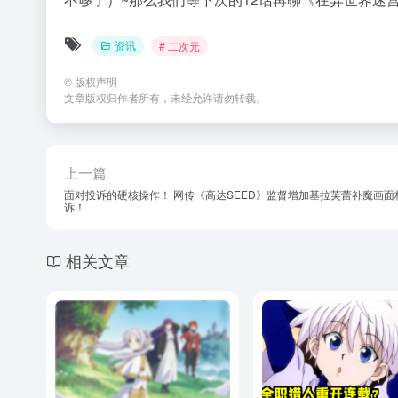
10月新番《葬送的芙莉莲》第
《全职猎人》重开连载
三弹PV公开
博或变身励志典范
资讯
# 2023年10月新番
# 二次元
# 葬送的芙莉莲
资讯
# 二次元
# 以前
3年前
0
572
0
4年前
0
5
暂无评论
您