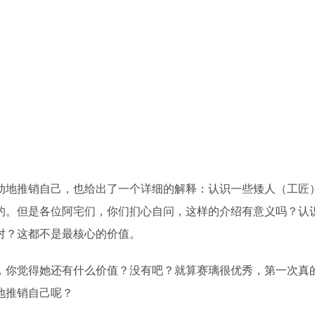
，你觉得她还有什么价值？没有吧？就算赛璃很优秀，第一次真
地推销自己呢？
克珊的人也是一位老妈妈。这次带着赛璃出场的人就是老妈妈，
关照，也就是这里打下的伏笔。
题就是：老妈妈这个伏笔。因为罗克珊在前面也是由她照顾的，
妈说过男主的好话，比如吃啊，住啊什么的，所以通过老妈妈的
介绍其他奴隶的时候，是不是会说些好话呢？所以这个最核心的