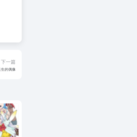
【分期还
化决定！
画化
# 漫画
224
0