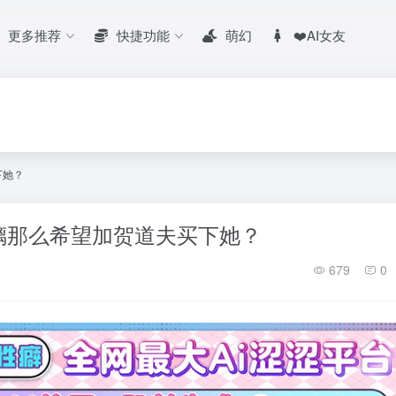
更多推荐
快捷功能
萌幻
❤️AI女友
下她？
璃那么希望加贺道夫买下她？
679
0