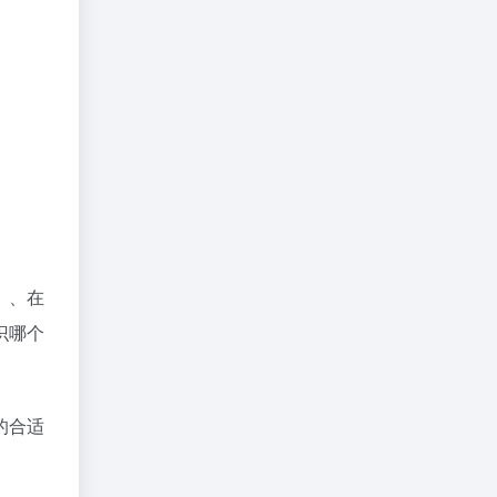
的合适
所以前
她的出
话语，
细节你