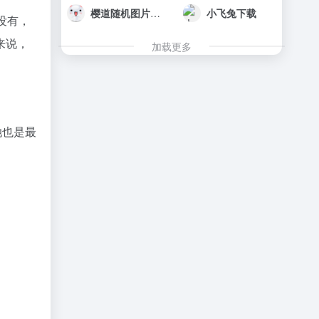
樱道随机图片API
小飞兔下载
没有，
来说，
加载更多
她也是最