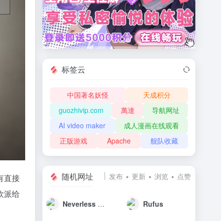
标签云
中国著名妖怪
天成积分
guozhivip.com
萬達
导航网址
AI video maker
成人漫画在线观看
正版游戏
Apache
舰队收藏
随机网址
发布
更新
浏览
点赞
有直接
欧派给
Neverless 由前 Revolut 高管联合创立
Rufus