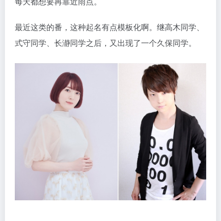
每天都想要再靠近雨点。
最近这类的番，这种起名有点模板化啊。继高木同学、
式守同学、长瀞同学之后，又出现了一个久保同学。