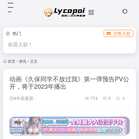
热门
立即入驻
欢迎入驻！
首页
•
资讯
•
正文
动画《久保同学不放过我》第一弹预告PV公
开，将于2023年播出
4年前更新
774
0
0