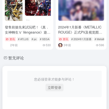
發售前搶先來試玩吧！《真．
2024年1月新番《METALLIC
女神轉生Ⅴ Vengeance》遊戲
ROUGE》正式PV及视觉图公
豪華體驗會募集開始！
开
资讯
# ATLUS
# pc
# SEGA
资讯
# 2024年1月新番
# Metallic 
2年前
530
3年前
596
暂无评论
您必须登录才能参与评论！
立即登录