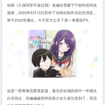
动画《久保同学不放过我》改编自雪森宁宁创作的同名
漫画，2022年5月13日宣布了动画化制作决定的消息，
将于2023年播出，今天官方公开了第一单预告PV。
这是一部青春恋爱喜剧漫，毫无存在感的高中一年级生
白石纯太，却偏偏被同伴的美少女久保注意到了，而且