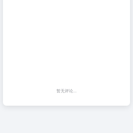
暂无评论...