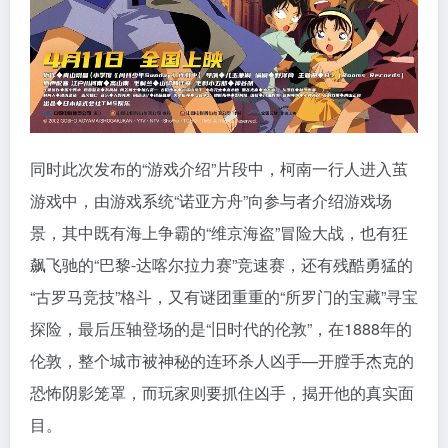
同时此次发布的“游戏介绍”片段中，柯南一行人进入茧
游戏中，由游戏系统“诺亚方舟”向参与者介绍游戏场
景，其中既有海上争霸的“维京海盗”冒险大战，也有狂
飙飞驰的“巴黎-达喀尔拉力赛”竞速赛，还有残酷勇猛的
“古罗马竞技”格斗，又有谜团重重的“所罗门的宝藏”寻宝
探险，最后压轴登场的是“旧时代的伦敦”，在1888年的
伦敦，整个城市被神秘的连环杀人凶手—开膛手杰克的
恐怖阴影笼罩，而玩家则要抓住凶手，揭开他的真实面
目。