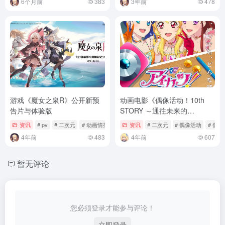
6个月前
383
3年前
478
游戏《魔女之泉R》公开新预
动画电影《偶像活动！10th
告片与体验版
STORY ～通往未来的
STARWAY～》先导PV公开
资讯
# pv
# 二次元
# 动画情报
资讯
# 二次元
# 偶像活动
# 偶
4年前
483
4年前
607
暂无评论
您必须登录才能参与评论！
立即登录