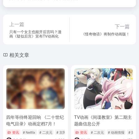
上一篇
下一篇
只有一个女主也能开后宫吗？漫
《怪奇物语》将制作动画版！
画《疑似后宫》宣布TV动画化
相关文章
四年等待终迎回响 《二十世纪
TV动画《间谍教室》第二期主
电气目录》动画定档7月！
题曲信息公开
资讯
# Netflix
# 二次元
# 京阿尼
资讯
# 二次元
# 动画情报
# 第二