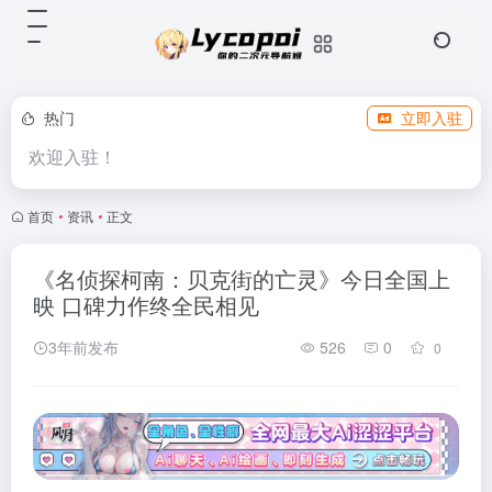
热门
立即入驻
欢迎入驻！
首页
•
资讯
•
正文
《名侦探柯南：贝克街的亡灵》今日全国上
映 口碑力作终全民相见
3年前发布
526
0
0