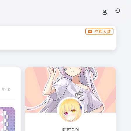
立即入驻
0
莉可POI