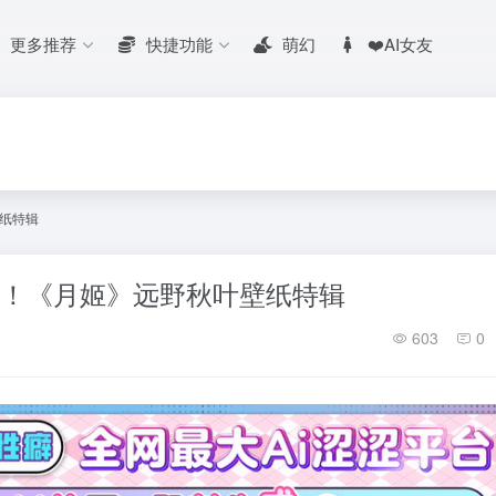
更多推荐
快捷功能
萌幻
❤️AI女友
纸特辑
妹！《月姬》远野秋叶壁纸特辑
603
0