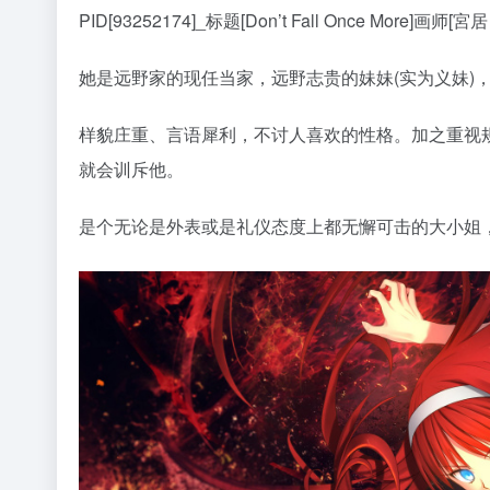
PID[93252174]_标题[Don’t Fall Once More]画师[宮
她是远野家的现任当家，远野志贵的妹妹(实为义妹)，
样貌庄重、言语犀利，不讨人喜欢的性格。加之重视
就会训斥他。
是个无论是外表或是礼仪态度上都无懈可击的大小姐