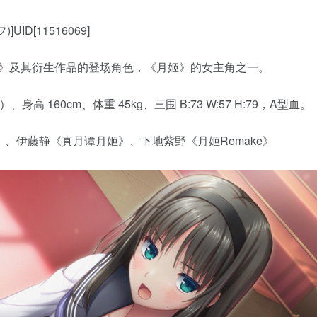
]UID[11516069]
游戏《月姬》及其衍生作品的登场角色，《月姬》的女主角之一。
 160cm、体重 45kg、三围 B:73 W:57 H:79，A型血。
》）、伊藤静《真月谭月姬》、下地紫野《月姬Remake》