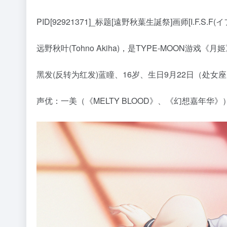
PID[92921371]_标题[遠野秋葉生誕祭]画师[I.F.S.F(イフ)
远野秋叶(Tohno Akiha)，是TYPE-MOON
黑发(反转为红发)蓝瞳、16岁、生日9月22日（处女座）、身高
声优：一美（《MELTY BLOOD》、《幻想嘉年华