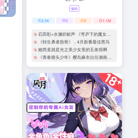
编辑
2.5
K
0
0
1.1
M
石田彰×水濑祈献声 《穹庐下的魔女》新角色声优揭晓
《转生勇者肋骨》，4月新番最佳黑马
她简直就是光之美少女里的五条悟啊
《青春猪头少年》樱岛麻衣出任湘南宣传大使！