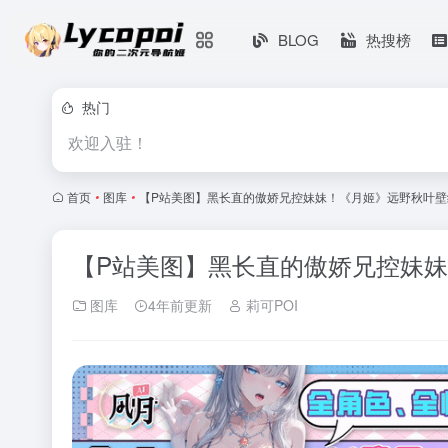
BLOG
热搜榜
热门
欢迎入驻！
首页
•
图库
•
【P站美图】黑长直的傲娇兄控妹妹！《月姬》远野秋叶壁
【P站美图】黑长直的傲娇兄控妹
图库
4年前更新
莉可POI