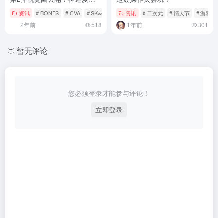
介與菊池忠亮相
资讯
# BONES
# OVA
# SK∞ エスケーエイト
资讯
# 二次元
# 情人节
# 游戏
2年前
518
1年前
301
暂无评论
您必须登录才能参与评论！
立即登录