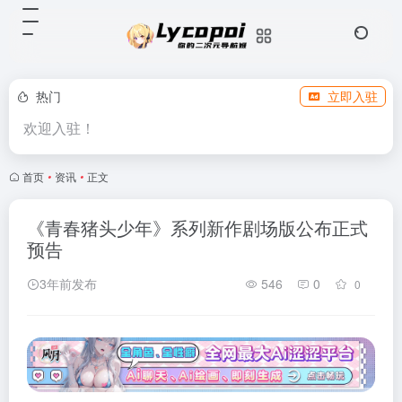
热门
立即入驻
欢迎入驻！
首页
•
资讯
•
正文
《青春猪头少年》系列新作剧场版公布正式
预告
3年前发布
546
0
0