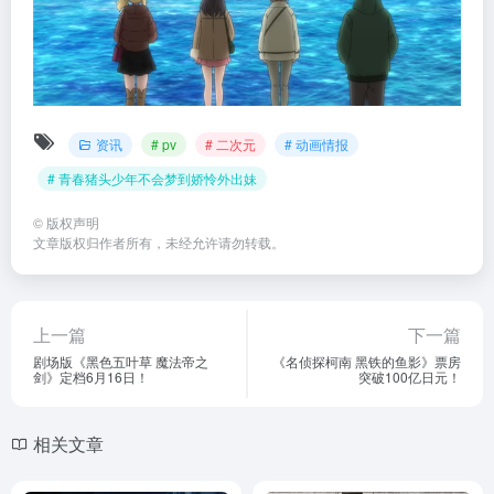
资讯
# pv
# 二次元
# 动画情报
# 青春猪头少年不会梦到娇怜外出妹
©
版权声明
文章版权归作者所有，未经允许请勿转载。
上一篇
下一篇
剧场版《黑色五叶草 魔法帝之
《名侦探柯南 黑铁的鱼影》票房
剑》定档6月16日！
突破100亿日元！
相关文章