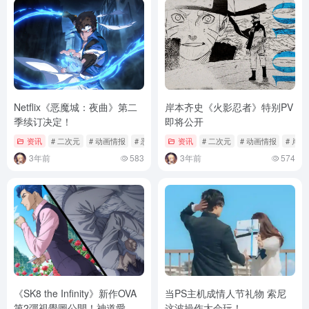
Netflix《恶魔城：夜曲》第二
岸本齐史《火影忍者》特别PV
季续订决定！
即将公开
资讯
# 二次元
# 动画情报
# 恶魔城
资讯
# 二次元
# 动画情报
# 岸
3年前
583
3年前
574
《SK8 the Infinity》新作OVA
当PS主机成情人节礼物 索尼
第2彈視覺圖公開！神道愛之
这波操作太会玩！