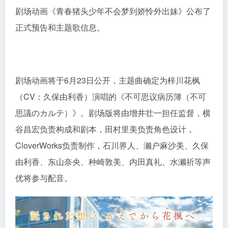
剧场动画《青春猪头少年不会梦到娇怜外出妹》公布了
正式预告和主题歌信息。
剧场动画将于6月23日公开，主题曲确定为梓川花枫
（CV：久保由利香）演唱的《不可思议病历簿（不可
思議のカルテ）》。剧场版将由增井壮一担任监督，横
谷昌宏负责构成和剧本，田村里美负责角色设计，
CloverWorks负责制作，石川界人、濑户麻沙美、久保
由利香、东山奈央、种崎敦美、内田真礼、水濑祈等声
优将参与配音。