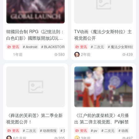
韓國回合制 RPG《記憶法則：
TV动画《魔法少女斯特拉》主
白色幻影》國際版開放試玩！
视觉图公开
日文版將於6月實施 CBT
资讯
# Android
# BLACKSTORM
# iOS
资讯
# 二次元
# 魔法少女斯特拉
1年前
580
2年前
439
《葬送的芙莉莲》第二季全新
《江户前的废柴精灵》4月播
视觉图公开！
出 第二弹主视觉图、PV解禁
资讯
# 二次元
# 动画情报
# 第二季
资讯
# pv
# 二次元
# 动画
6个月前
205
3年前
497