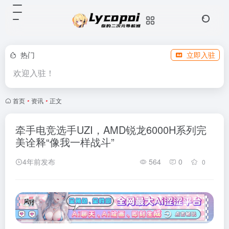
热门
立即入驻
欢迎入驻！
首页
•
资讯
•
正文
牵手电竞选手UZI，AMD锐龙6000H系列完
美诠释“像我一样战斗”
4年前发布
564
0
0