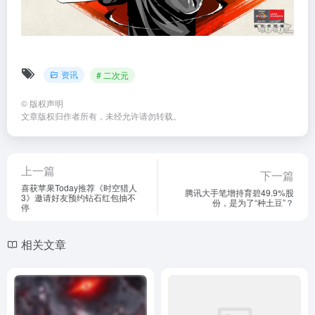
资讯
# 二次元
©
版权声明
文章版权归作者所有，未经允许请勿转载。
上一篇
下一篇
喜获苹果Today推荐《时空猎人
腾讯大手笔增持育碧49.9%股
3》邀请好友预约钻石红包抽不
份，是为了“种土豆”？
停
相关文章