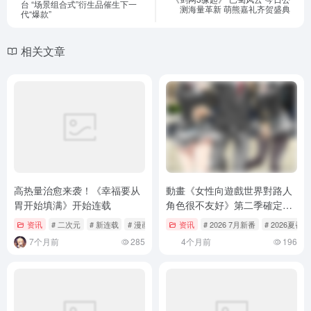
台 “场景组合式”衍生品催生下一
测海量革新 萌熊嘉礼齐贺盛典
代“爆款”
相关文章
高热量治愈来袭！《幸福要从
動畫《女性向遊戲世界對路人
胃开始填满》开始连载
角色很不友好》第二季確定
2026年7月開播！第一彈關鍵
资讯
# 二次元
# 新连载
# 漫画
资讯
# 2026 7月新番
# 2026夏番
視覺及PV公開
7个月前
285
4个月前
196