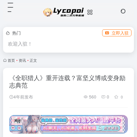
热门
立即入驻
欢迎入驻！
首页
•
资讯
•
正文
《全职猎人》重开连载？富坚义博或变身励
志典范
4年前发布
560
0
0