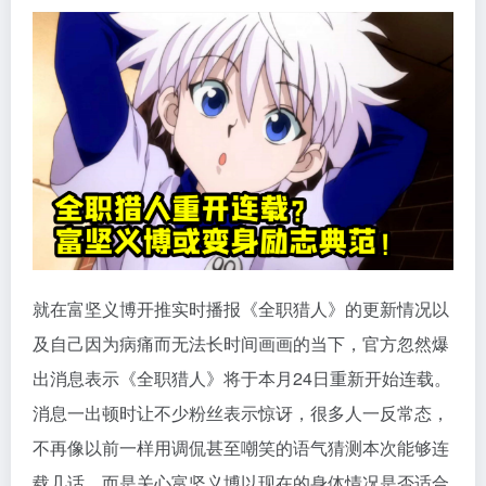
就在富坚义博开推实时播报《全职猎人》的更新情况以
及自己因为病痛而无法长时间画画的当下，官方忽然爆
出消息表示《全职猎人》将于本月24日重新开始连载。
消息一出顿时让不少粉丝表示惊讶，很多人一反常态，
不再像以前一样用调侃甚至嘲笑的语气猜测本次能够连
载几话，而是关心富坚义博以现在的身体情况是否适合