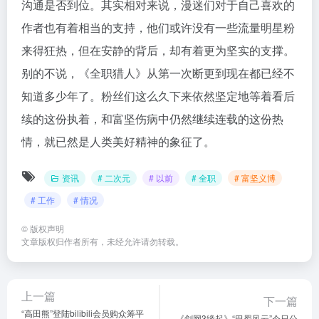
沟通是否到位。其实相对来说，漫迷们对于自己喜欢的
作者也有着相当的支持，他们或许没有一些流量明星粉
来得狂热，但在安静的背后，却有着更为坚实的支撑。
别的不说，《全职猎人》从第一次断更到现在都已经不
知道多少年了。粉丝们这么久下来依然坚定地等着看后
续的这份执着，和富坚伤病中仍然继续连载的这份热
情，就已然是人类美好精神的象征了。
资讯
# 二次元
# 以前
# 全职
# 富坚义博
# 工作
# 情况
©
版权声明
文章版权归作者所有，未经允许请勿转载。
上一篇
下一篇
“高田熊”登陆bilibili会员购众筹平
《剑网3缘起》“巴蜀风云”今日公