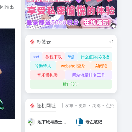
共同推出
标签云
ssd
教程下载
8键
什么值得买模板
吟游诗人
webshell查杀
AI阅读
音乐模拟类
网站流量排名工具
推广设计
随机网址
发布
更新
浏览
点赞
地下城与勇士官方论坛
老左笔记