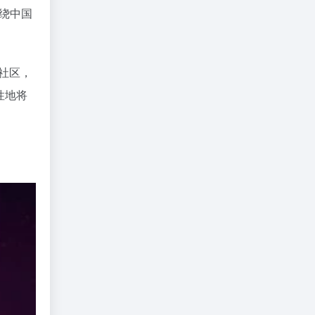
绕中国
部社区，
性地将