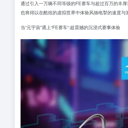
通过引入一万辆不同等级的FE赛车与超过百万的丰
也将得以在酷炫的虚拟世界中体验风驰电掣的速度与
当“元宇宙”遇上“FE赛车“:超震撼的沉浸式赛事体验