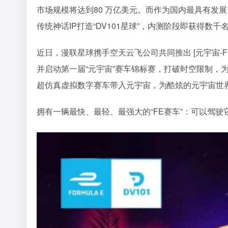
市场规模将达到80 万亿美元。而作为国内最具有发
传统神话IP打造“DV101星球”，内测阶段即获得
近日，漫联星球携手空天云飞公司共同推出 [元宇宙-F
并启动第一届“元宇宙”赛车锦标赛，打破时空限制，
超仿真虚拟数字赛车带入元宇宙，为酷炫的元宇宙世
拥有一辆最快、最轻、最强大的“FE赛车”：可以驾