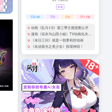
作者
2.4
K
0
0
1.1
M
动画《乱马1/2》第三季主视觉图公开
漫画《实衣与山田小姐》TV动画化决定！
《未日三问》就是一部萝莉控动画
《名侦探光之美少女》惊现神回！