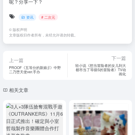
呢？分享一下？
资讯
# 二次元
©
版权声明
文章版权归作者所有，未经允许请勿转载。
下一篇
上一篇
轻小说《想当冒险者的女儿到大
PROOF《五等分的新娘∬》中野
都市当了等级S的冒险者》TV动
二乃堕天使ver.手办
画化
相关文章