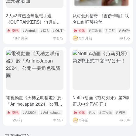
3人×3隊伍搶奪混戰手遊
从可爱到猎奇 《吉伊卡哇》联
《OUTRANKERS》11月6日
名口红吓哭粉丝
正式推出！確定與小室哲哉製
资讯
# Android
# iOS
# OUTRANKERS
资讯
# 二次元
# 口红
# 吉伊卡哇
作音樂團體合作打造形象歌曲
10个月前
272
3个月前
165
電視動畫《天穗之咲稻姬》於
Netflix动画《范马刃牙》第2季
「AnimeJapan 2024」公開主
正式中文PV公开！
要角色視覺圖
资讯
# AJ2024
# AnimeJapan
# AnimeJapan 2024
资讯
# pv
# 二次元
# 刃牙
2年前
527
3年前
534
暂无评论