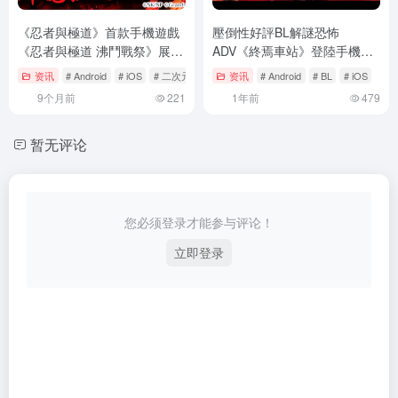
《忍者與極道》首款手機遊戲
壓倒性好評BL解謎恐怖
《忍者與極道 沸鬥戰祭》展開
ADV《終焉車站》登陸手機平
事前登錄！預定2025年內推出
台！走進愛與依賴交織的終點
资讯
# Android
# iOS
# 二次元
资讯
# Android
# BL
# iOS
站
9个月前
221
1年前
479
暂无评论
您必须登录才能参与评论！
立即登录