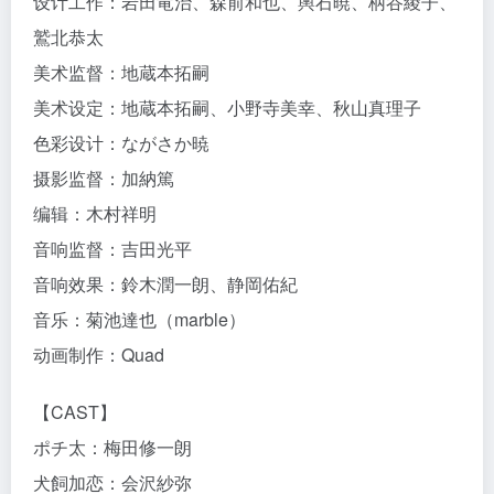
设计工作：岩田竜治、森前和也、輿石暁、柄谷綾子、
鷲北恭太
美术监督：地蔵本拓嗣
美术设定：地蔵本拓嗣、小野寺美幸、秋山真理子
色彩设计：ながさか暁
摄影监督：加納篤
编辑：木村祥明
音响监督：吉田光平
音响效果：鈴木潤一朗、静岡佑紀
音乐：菊池達也（marble）
动画制作：Quad
【CAST】
ポチ太：梅田修一朗
犬飼加恋：会沢紗弥