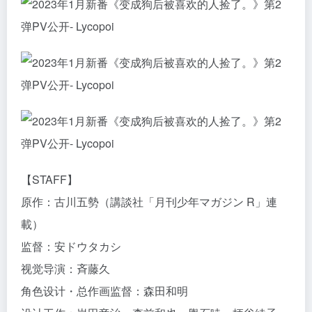
【STAFF】
原作：古川五勢（講談社「月刊少年マガジン R」連
載）
监督：安ドウタカシ
视觉导演：斉藤久
角色设计・总作画监督：森田和明