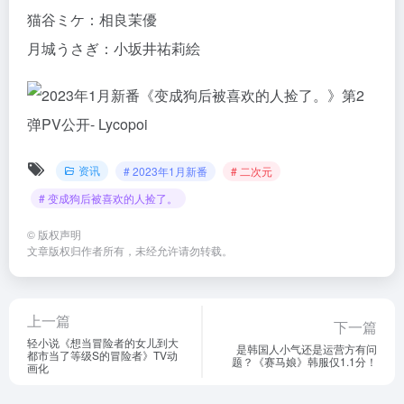
猫谷ミケ：相良茉優
月城うさぎ：小坂井祐莉絵
资讯
# 2023年1月新番
# 二次元
# 变成狗后被喜欢的人捡了。
©
版权声明
文章版权归作者所有，未经允许请勿转载。
上一篇
下一篇
轻小说《想当冒险者的女儿到大
是韩国人小气还是运营方有问
都市当了等级S的冒险者》TV动
题？《赛马娘》韩服仅1.1分！
画化