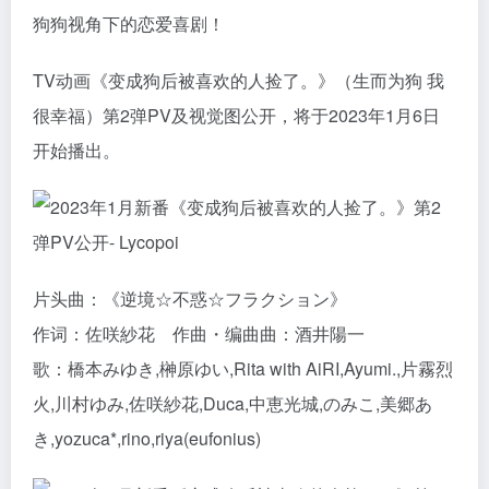
狗狗视角下的恋爱喜剧！
TV动画《变成狗后被喜欢的人捡了。》（生而为狗 我
很幸福）第2弹PV及视觉图公开，将于2023年1月6日
开始播出。
片头曲：《逆境☆不惑☆フラクション》
作词：佐咲紗花 作曲・编曲曲：酒井陽一
歌：橋本みゆき,榊原ゆい,Rita with AiRI,Ayumi.,片霧烈
火,川村ゆみ,佐咲紗花,Duca,中恵光城,のみこ,美郷あ
き,yozuca*,rino,riya(eufonius)