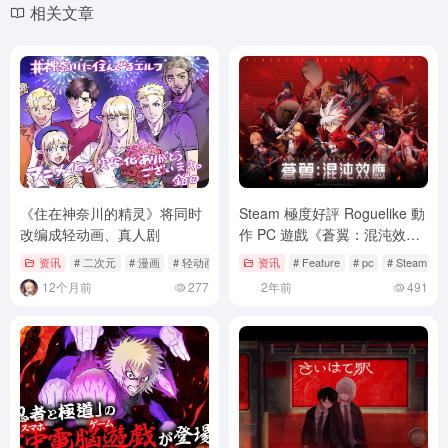
相关文章
《住在神奈川的精灵》将同时
Steam 極度好評 Roguelike 動
改编成轻动画、真人剧
作 PC 遊戲《蒼翼：混沌效
應》追加繁體中文更新！
资讯
# 二次元
# 漫画
# 轻动画、真人剧
资讯
# Feature
# pc
# Steam
12个月前
277
2年前
491