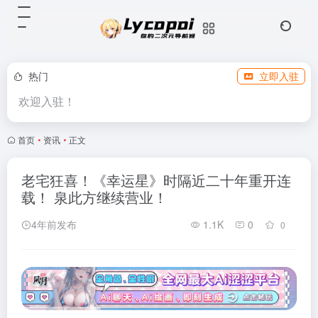
热门
立即入驻
欢迎入驻！
首页
•
资讯
•
正文
老宅狂喜！《幸运星》时隔近二十年重开连
载！ 泉此方继续营业！
4年前发布
1.1K
0
0