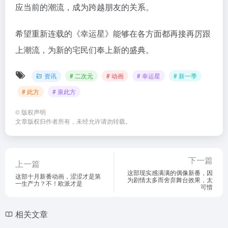
应当前的潮流，成为跨越朋友的关系。
希望重新连载的《幸运星》能够在各方面都再接再厉跟
上潮流，为新的宅民们奉上新的盛典。
资讯
# 二次元
# 动画
# 幸运星
# 新一季
# 此方
# 泉此方
©
版权声明
文章版权归作者所有，未经允许请勿转载。
下一篇
上一篇
这部现实感满满的偶像新番，因
这部十月新番动画，涩涩才是第
为剧情太多而舍弃舞台效果，太
一生产力？不！欧派才是
可惜
相关文章