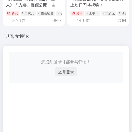
人》「皮娜」聲優公開！由佐
上映日即将揭晓！
倉綾音飾演雙面聖女
资讯
# 二次元
# 佐倉綾音
# 动漫
资讯
# 上映日
# 二次元
# 动画情
2个月前
97
1个月前
94
暂无评论
您必须登录才能参与评论！
立即登录