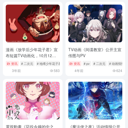
漫画《放学后少年花子君》宣
TV动画《间谍教室》公开主宣
布短篇TV动画化，10月12日
传图与PV
开播
资讯
# 二次元
# 地缚少年花子君
# 放学后少年花子君
资讯
# pv
# 二次元
# 动画情报
3年前
583
4年前
624
電視動畫《惡役令孃的中之
《魔法使之夜》活动情报公开