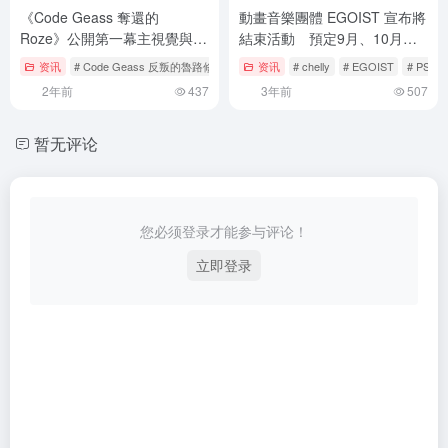
《Code Geass 奪還的
動畫音樂團體 EGOIST 宣布將
Roze》公開第一幕主視覺與新
結束活動 預定9月、10月舉
角色、Knightmare Frame介
辦最後的演唱會
资讯
# Code Geass 反叛的魯路修
# コードギアス
资讯
# chelly
# コードギアス 奪還のロゼ
# EGOIST
# PSYC
紹！
2年前
437
3年前
507
暂无评论
您必须登录才能参与评论！
立即登录