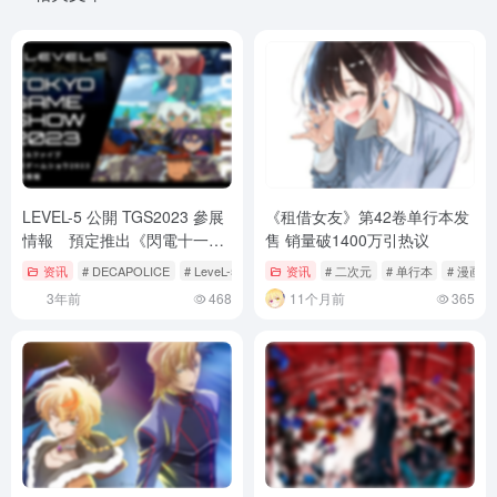
LEVEL-5 公開 TGS2023 參展
《租借女友》第42卷单行本发
情報 預定推出《閃電十一
售 销量破1400万引热议
人》等三款新作遊戲試玩
资讯
# DECAPOLICE
# LeveL-5
# TGS2023
资讯
# 二次元
# 单行本
# 漫画
3年前
468
11个月前
365