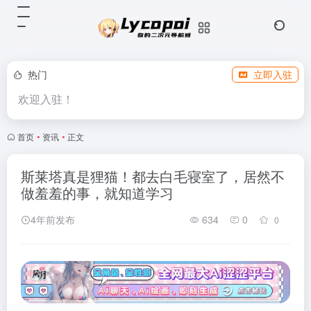
热门
立即入驻
欢迎入驻！
首页
•
资讯
•
正文
斯莱塔真是狸猫！都去白毛寝室了，居然不
做羞羞的事，就知道学习
4年前发布
634
0
0