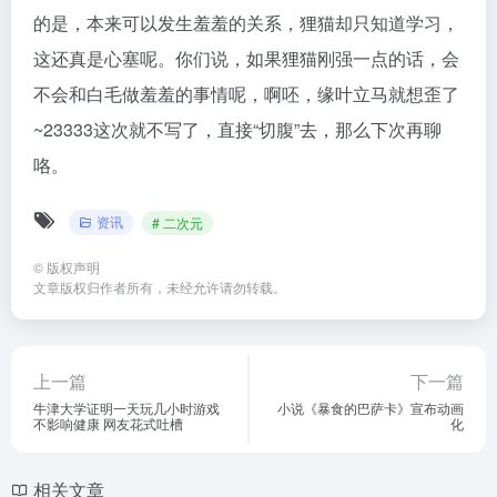
的是，本来可以发生羞羞的关系，狸猫却只知道学习，
这还真是心塞呢。你们说，如果狸猫刚强一点的话，会
不会和白毛做羞羞的事情呢，啊呸，缘叶立马就想歪了
~23333这次就不写了，直接“切腹”去，那么下次再聊
咯。
资讯
# 二次元
©
版权声明
文章版权归作者所有，未经允许请勿转载。
上一篇
下一篇
牛津大学证明一天玩几小时游戏
小说《暴食的巴萨卡》宣布动画
不影响健康 网友花式吐槽
化
相关文章