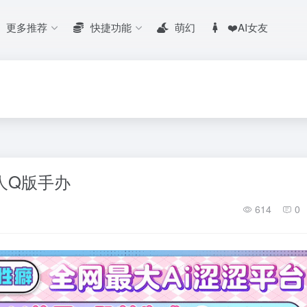
更多推荐
快捷功能
萌幻
❤️AI女友
土人Q版手办
614
0