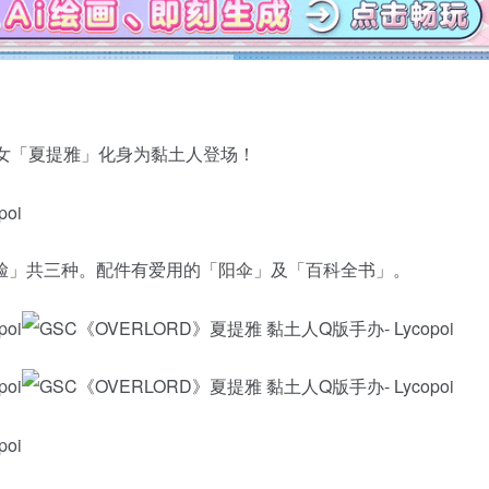
争少女「夏提雅」化身为黏土人登场！
脸」共三种。配件有爱用的「阳伞」及「百科全书」。