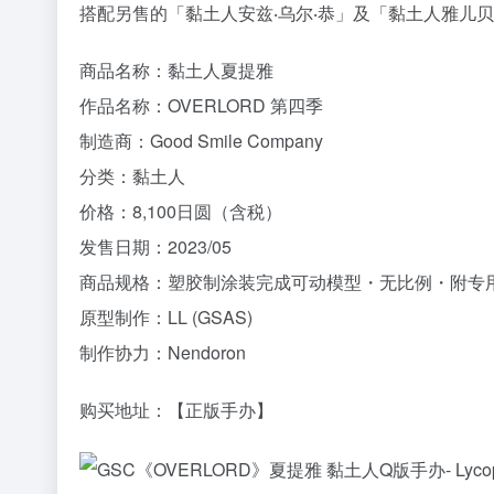
搭配另售的「黏土人安兹‧乌尔‧恭」及「黏土人雅儿
商品名称：黏土人夏提雅
作品名称：OVERLORD 第四季
制造商：Good Smile Company
分类：黏土人
价格：8,100日圆（含税）
发售日期：2023/05
商品规格：塑胶制涂装完成可动模型・无比例・附专用
原型制作：LL (GSAS)
制作协力：Nendoron
购买地址：【正版手办】