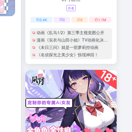
作者
2.4
K
0
0
1.1
M
动画《乱马1/2》第三季主视觉图公开
漫画《实衣与山田小姐》TV动画化决定！
《未日三问》就是一部萝莉控动画
《名侦探光之美少女》惊现神回！