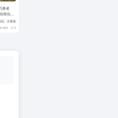
罚勇者
V动画化决
画化
# 勇者处刑
460
0