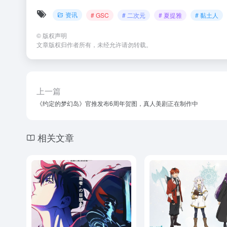
资讯
# GSC
# 二次元
# 夏提雅
# 黏土人
©
版权声明
文章版权归作者所有，未经允许请勿转载。
上一篇
《约定的梦幻岛》官推发布6周年贺图，真人美剧正在制作中
相关文章