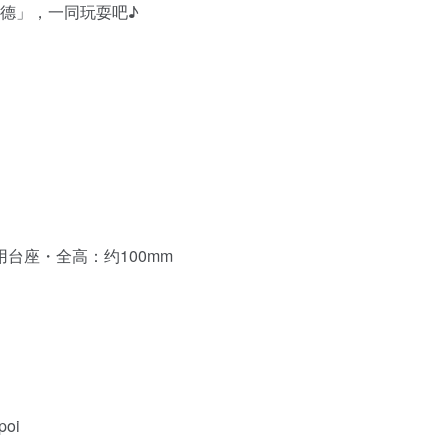
贝德」，一同玩耍吧♪
台座・全高：约100mm