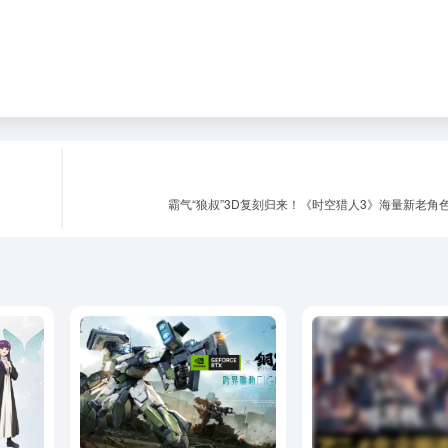
霸气“狼叔”3D复刻归来！《时空猎人3》海量新老角