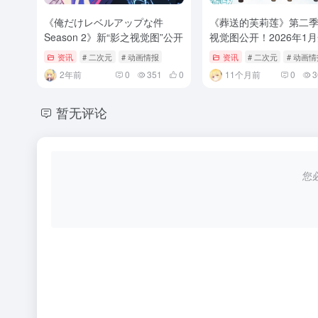
《俺だけレベルアップな件
《葬送的芙莉莲》第二
Season 2》新“影之视觉图”公开
视觉图公开！2026年1
资讯
# 二次元
# 动画情报
资讯
# 二次元
# 动画情
2年前
0
351
0
11个月前
0
3
暂无评论
您