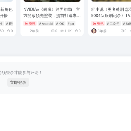
季新角色
NVIDIA×《鋼嵐》跨界聯動！官
轻小说《勇者处刑 惩
月开播
方開放預先塗裝，提前打造專屬
9004队服刑记录》T
小隊
定，PV公开
报
# 视觉图
资讯
# Android
# iOS
# pc
资讯
# 二次元
# 动
69
0
2年前
0
1.1K
0
3年前
0
必须登录才能参与评论！
立即登录