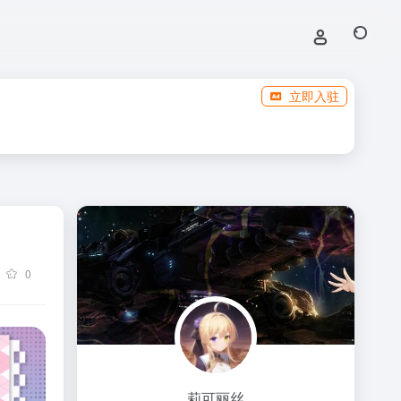
立即入驻
0
莉可丽丝