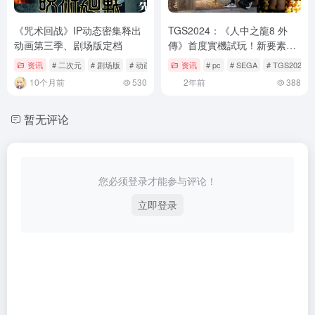
《咒术回战》IP动态密集释出
TGS2024：《人中之龍8 外
动画第三季、剧场版定档
傳》首度實機試玩！新要素
「海盜」如何融入經典系列成
资讯
# 二次元
# 剧场版
# 动画情报
资讯
# pc
# SEGA
# TGS2024
開發團隊最大挑戰
10个月前
530
2年前
388
暂无评论
您必须登录才能参与评论！
立即登录