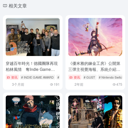
相关文章
穿越百年時光！德國團隊再現
《優米雅的鍊金工房》公開第
柏林風情 奪Indie Game
三彈主視覺海報、系統介紹影
Award 2026最佳劇情
片＆新登場角色資訊
资讯
# INDIE GAME AWARD
# pc
# PS5
资讯
# GUST
# Nintendo Switch
3个月前
191
2年前
475