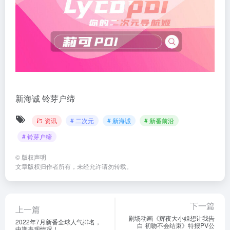
新海诚
铃芽户缔
资讯
# 二次元
# 新海诚
# 新番前沿
# 铃芽户缔
©
版权声明
文章版权归作者所有，未经允许请勿转载。
下一篇
上一篇
剧场动画《辉夜大小姐想让我告
2022年7月新番全球人气排名，
白 初吻不会结束》特报PV公
中期表现情况！