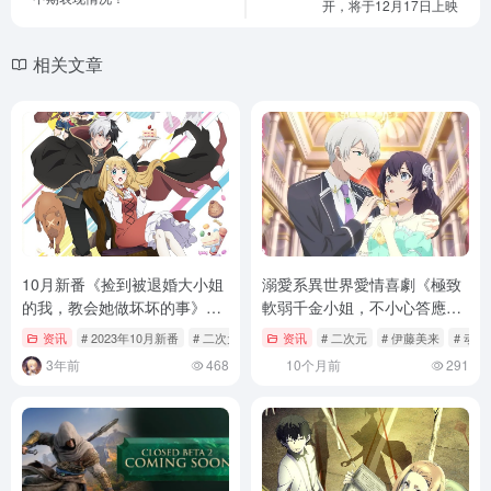
开，将于12月17日上映
相关文章
10月新番《捡到被退婚大小姐
溺愛系異世界愛情喜劇《極致
的我，教会她做坏坏的事》第
軟弱千金小姐，不小心答應了
二弹PV和视觉图公开
精明未婚夫的賭局》確定改編
资讯
# 2023年10月新番
# 二次元
# 捡到被退婚大小姐的我，教会她做坏坏的
资讯
# 二次元
# 伊藤美来
# 动漫
電視動畫！伊藤美來、逢坂良
3年前
468
10个月前
291
太主演配音！