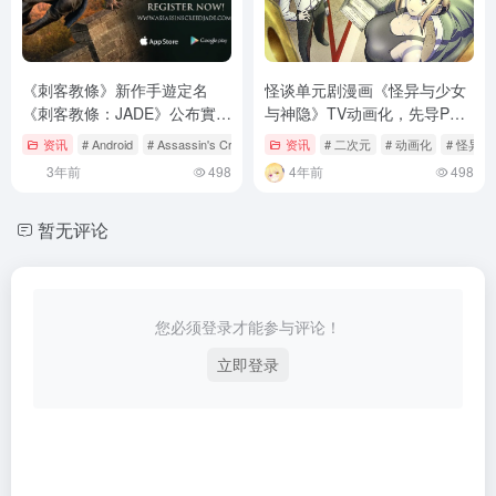
《刺客教條》新作手遊定名
怪谈单元剧漫画《怪异与少女
《刺客教條：JADE》公布實機
与神隐》TV动画化，先导PV
影片！預計近日展開第二波封
公开
资讯
# Android
# Assassin's Creed: Jade
资讯
# CBT
# 二次元
# 动画化
# 怪异×
閉測試
3年前
498
4年前
498
暂无评论
您必须登录才能参与评论！
立即登录