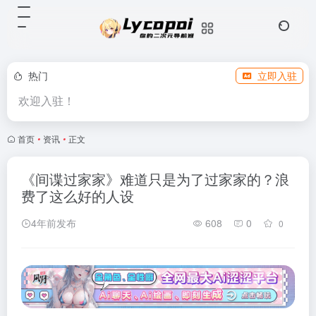
热门
立即入驻
欢迎入驻！
首页
•
资讯
•
正文
《间谍过家家》难道只是为了过家家的？浪
费了这么好的人设
4年前发布
608
0
0