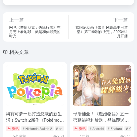
上一篇
下一篇
网飞《赛博朋克：边缘行者》在
京阿尼动画《弦音 风舞高中弓道
月亮上看地球，就是和你最美的
部》第二季制作决定，2023年1
时光
月开播
相关文章
與寶可夢一起打造悠哉的新生
母湯補全！《魔姬物語》五一
活！Switch 2新作《Pokémon
勞動節福利放送，登錄即送五
Pokopia》百貨試玩活動明日
星新角色香蕉娘
资讯
# Nintendo Switch 2
# pc
# Pokémon Pokopia
资讯
# Android
# Feature
# iOS
開跑
5个月前
253
1年前
344