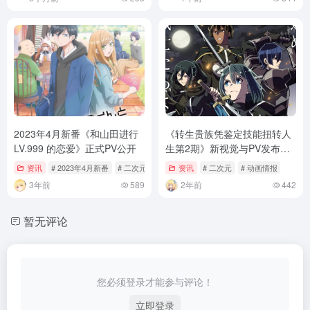
2023年4月新番《和山田进行
《转生贵族凭鉴定技能扭转人
LV.999 的恋爱》正式PV公开
生第2期》新视觉与PV发布，
追加声优阵容揭晓
资讯
# 2023年4月新番
# 二次元
# 和山田进行LV999的恋爱
资讯
# 二次元
# 动画情报
3年前
589
2年前
442
暂无评论
您必须登录才能参与评论！
立即登录