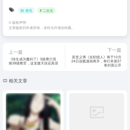
资讯
# 二次元
©
版权声明
文章版权归作者所有，未经允许请勿转载。
下一篇
上一篇
富坚义博《全职猎人》将于10月
《转生成为魔剑了》3级弗兰强
24日连载漫画再开，单行本第37
推38级教官，这龙傲天挂还真强
卷封面公开
相关文章