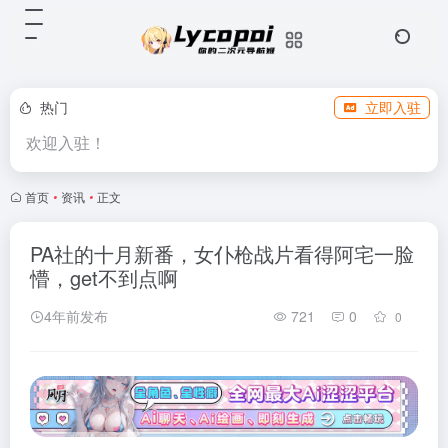
热门
立即入驻
欢迎入驻！
首页
•
资讯
•
正文
PA社的十月新番，女仆枪战片看得阿宅一脸
懵，get不到点啊
4年前发布
721
0
0