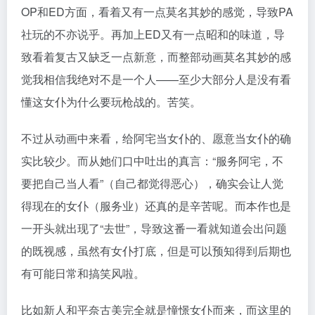
OP和ED方面，看着又有一点莫名其妙的感觉，导致PA
社玩的不亦说乎。再加上ED又有一点昭和的味道，导
致看着复古又缺乏一点新意，而整部动画莫名其妙的感
觉我相信我绝对不是一个人——至少大部分人是没有看
懂这女仆为什么要玩枪战的。苦笑。
不过从动画中来看，给阿宅当女仆的、愿意当女仆的确
实比较少。而从她们口中吐出的真言：“服务阿宅，不
要把自己当人看”（自己都觉得恶心），确实会让人觉
得现在的女仆（服务业）还真的是辛苦呢。而本作也是
一开头就出现了“去世”，导致这番一看就知道会出问题
的既视感，虽然有女仆打底，但是可以预知得到后期也
有可能日常和搞笑风啦。
比如新人和平奈古美完全就是憧憬女仆而来，而这里的