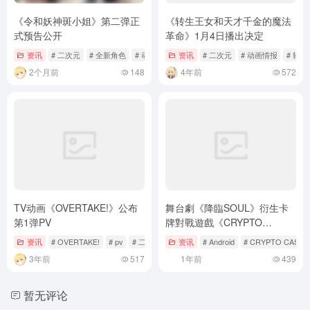
《令和妖神斑小姐》第二弹正
《转生王女和天才千金的魔法
式预告公开
革命》1月4日播出决定
资讯
# 二次元
# 全新角色
# 动画情报
资讯
# 二次元
# 动画情报
# 转
2个月前
148
4年前
572
TV动画《OVERTAKE!》公布
舞台劇《降臨SOUL》衍生卡
第1弹PV
牌對戰遊戲《CRYPTO
CASTLE -降臨SOUL-》預定
资讯
# OVERTAKE!
# pv
# 二次元
资讯
# Android
# CRYPTO CASTL
2025年登上手機平台！
3年前
517
1年前
439
暂无评论