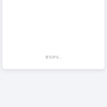
暂无评论...