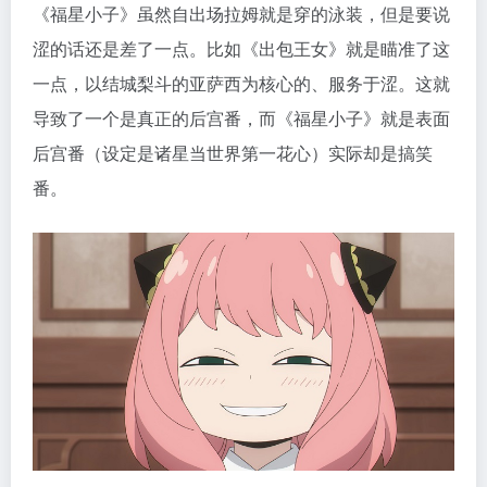
《福星小子》虽然自出场拉姆就是穿的泳装，但是要说
涩的话还是差了一点。比如《出包王女》就是瞄准了这
一点，以结城梨斗的亚萨西为核心的、服务于涩。这就
导致了一个是真正的后宫番，而《福星小子》就是表面
后宫番（设定是诸星当世界第一花心）实际却是搞笑
番。