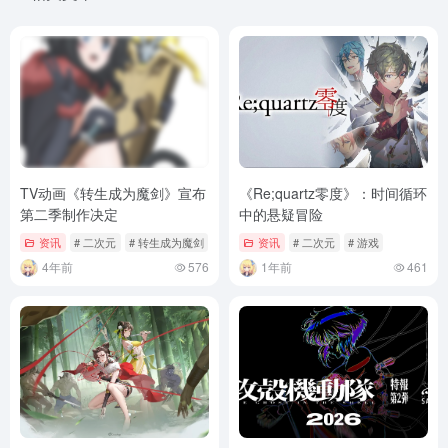
TV动画《转生成为魔剑》宣布
《Re;quartz零度》：时间循环
第二季制作决定
中的悬疑冒险
资讯
# 二次元
# 转生成为魔剑
# 转生成为魔剑了第二季
资讯
# 二次元
# 游戏
4年前
576
1年前
461