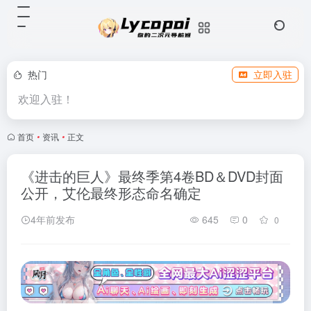
热门
立即入驻
欢迎入驻！
首页
•
资讯
•
正文
《进击的巨人》最终季第4卷BD＆DVD封面
公开，艾伦最终形态命名确定
4年前发布
645
0
0