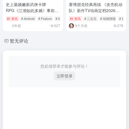
史上最嬌嫩新武俠卡牌
赛博朋克经典再续 《攻壳机动
RPG《江湖如此多嬌》事前預
队》新作TV动画定档2026年1
約正式啟動
月
资讯
# Android
# Feature
# iOS
资讯
# 二次元
# 动画情报
# 攻
2年前
527
9个月前
278
暂无评论
您必须登录才能参与评论！
立即登录