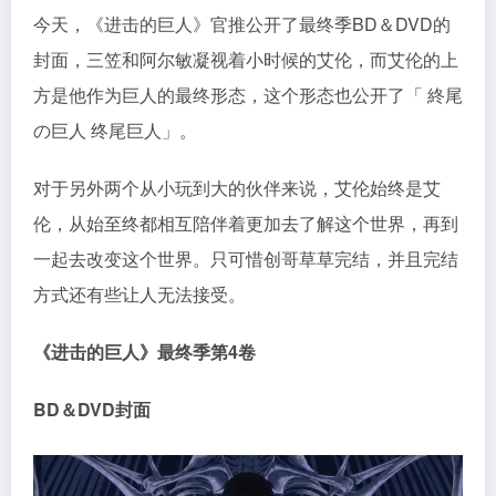
今天，《进击的巨人》官推公开了最终季BD＆DVD的
封面，三笠和阿尔敏凝视着小时候的艾伦，而艾伦的上
方是他作为巨人的最终形态，这个形态也公开了「 終尾
の巨人 终尾巨人」。
对于另外两个从小玩到大的伙伴来说，艾伦始终是艾
伦，从始至终都相互陪伴着更加去了解这个世界，再到
一起去改变这个世界。只可惜创哥草草完结，并且完结
方式还有些让人无法接受。
《进击的巨人》最终季第4卷
BD＆DVD封面