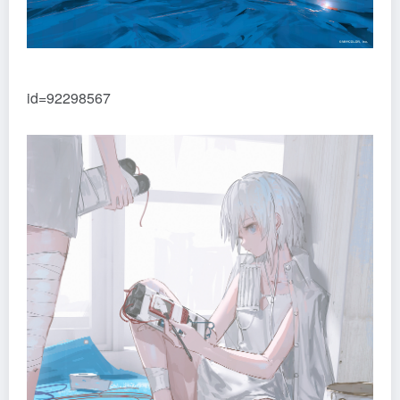
id=92298567