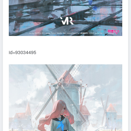
id=93034495