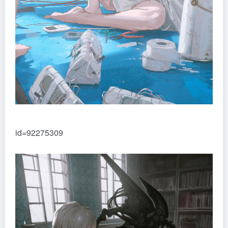
id=92275309