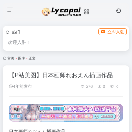
热门
立即入驻
欢迎入驻！
首页
•
图库
•
正文
【P站美图】日本画师れおえん插画作品
4年前发布
576
0
0
日本画师れおえん插画作品