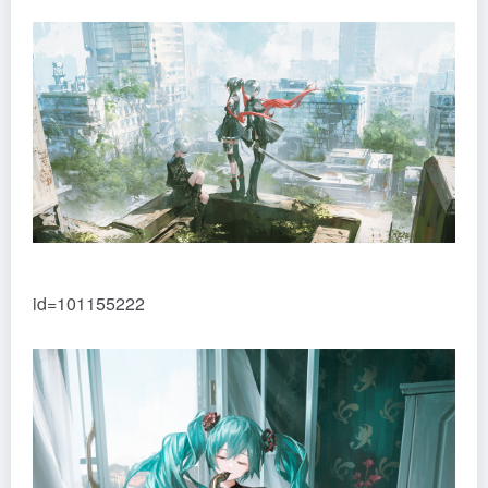
id=101155222