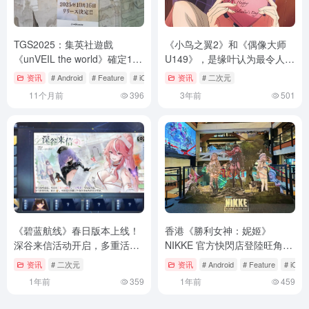
TGS2025：集英社遊戲
《小鸟之翼2》和《偶像大师
《unVEIL the world》確定10
U149》，是缘叶认为最令人意
月16日上線！橋本環奈擔任合
外的新番
资讯
# Android
# Feature
# iOS
资讯
# 二次元
作玩家
11个月前
396
3年前
501
《碧蓝航线》春日版本上线！
香港《勝利女神：妮姬》
深谷来信活动开启，多重活动
NIKKE 官方快閃店登陸旺角
同步登场
T.O.P 商場！多款限定產品獨
资讯
# 二次元
资讯
# Android
# Feature
# iOS
家發售
1年前
359
1年前
459