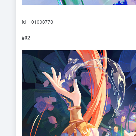
id=101003773
#02