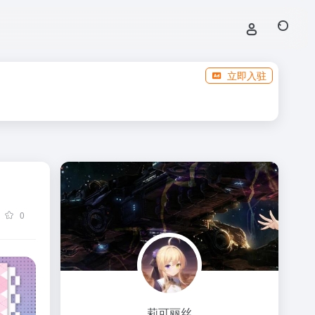
立即入驻
0
莉可丽丝