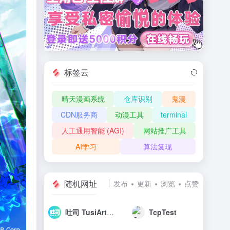
标签云
晴天漫画系统
仓库识别
鬼漫
CDN服务商
动漫工具
terminal
人工通用智能 (AGI)
网站推广工具
AI学习
算法复现
随机网址
发布
更新
浏览
点赞
吐司 TusiArt.com
TcpTest