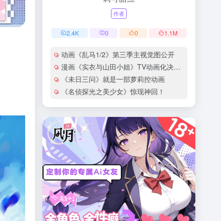
作者
2.4
K
0
0
1.1
M
动画《乱马1/2》第三季主视觉图公开
漫画《实衣与山田小姐》TV动画化决定！
《未日三问》就是一部萝莉控动画
《名侦探光之美少女》惊现神回！