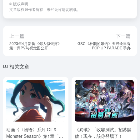
©
版权声明
文章版权归作者所有，未经允许请勿转载。
上一篇
下一篇
2023年4月新番《邻人似银河》
GSC《杜鹃的婚约》天野绘里香
第一弹PV与视觉图公开
POP UP PARADE 手办
相关文章
动画《〈物语〉系列 Off &
《異環》「收容測試」招募開
Monster Season》第1章「愚
啟！現在，該你登場了！