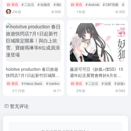
物语」先导PV公开
资讯
# 二次元
# 化物语
# 物语系列
资讯
# Android
# CBT招募
# Fea
2年前
565
1年前
352
hololive production 春日旅遊
藤原可可亞《妖狐×僕SS》15
快閃店7月1日起新竹巨城限定
週年紀念展覽會將於6月在東
開幕！與白上吹雪、寶鐘瑪琳
京開展！將展示美麗漫畫原稿
资讯
# Hakos Baelz
# hololive
# Kobo Kanaeru
资讯
# 二次元
# 动漫
# 妖狐×僕S
等6位成員浪漫登場
與彩色插畫
2个月前
71
2年前
583
暂无评论