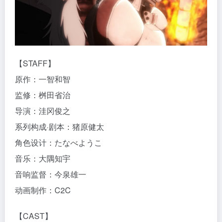
【STAFF】
原作：一智和智
监修：桝田省治
导演：洼冈俊之
系列构成·剧本：猪原健太
角色设计：たなべようこ
音乐：大隅知宇
音响监督：今泉雄一
动画制作：C2C
【CAST】