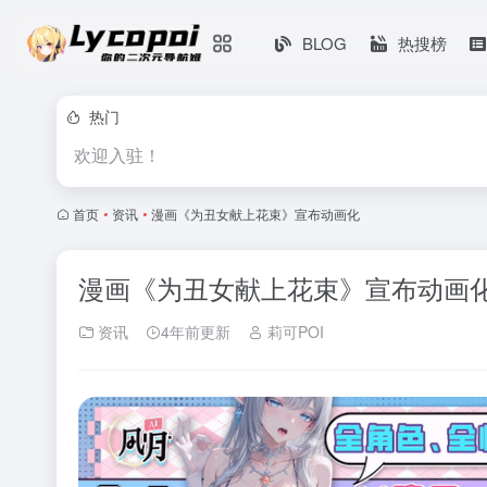
BLOG
热搜榜
热门
欢迎入驻！
首页
•
资讯
•
漫画《为丑女献上花束》宣布动画化
漫画《为丑女献上花束》宣布动画
资讯
4年前更新
莉可POI