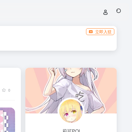
立即入驻
0
莉可POI