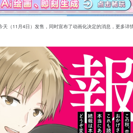
今天（11月4日）发售，同时宣布了动画化决定的消息，更多详