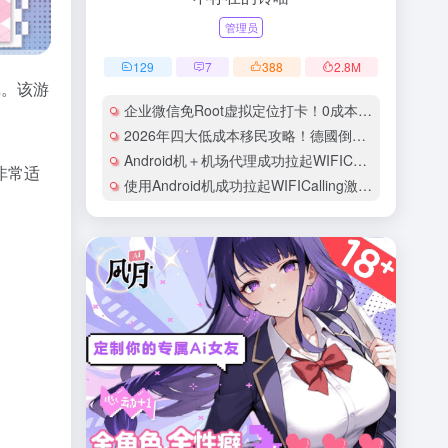
管理员
129
7
388
2.8
M
戏。该游
企业微信免Root虚拟定位打卡！0成本安卓手机100%成功教程
2026年四大低成本移民攻略！德國倒貼錢學技術、日本初中學歷可申請、馬來西亞月入萬四即可、芬蘭免費教育快速永居！中介不告訴你的隱藏成本全曝光
Android机＋机场代理成功拉起WIFICalling（VoWifi）的实录：以GiffGaff卡为例
非常适
使用Android机成功拉起WIFICalling激活CTExcel（EE卡）实录