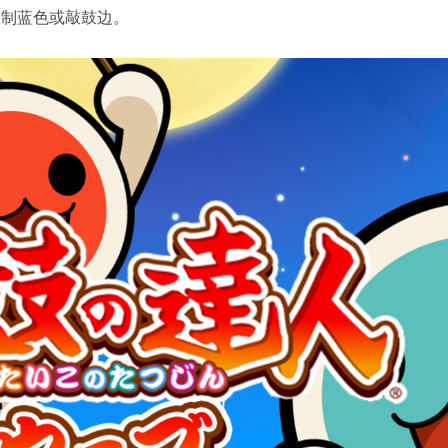
控制蓝色或敲鼓边。