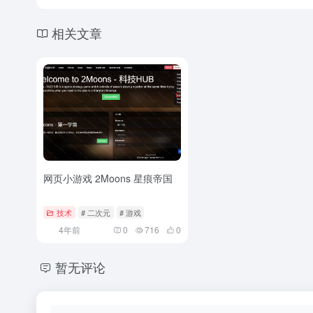
相关文章
网页小游戏 2Moons 星痕帝国
技术
# 二次元
# 游戏
4年前
0
716
0
暂无评论