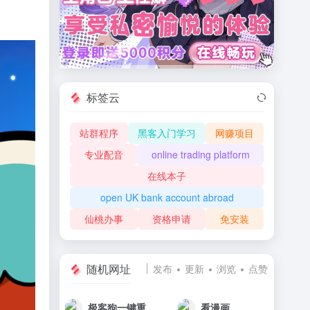
标签云
站群程序
黑客入门学习
网赚项目
专业配音
online trading platform
在线本子
open UK bank account abroad
仙桃办事
资格申请
免安装
随机网址
发布
更新
浏览
点赞
极客狗一键重装系统官网
看漫画