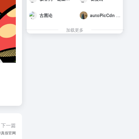
古黑论
autoPicCdn 图床系统 Github Gitee接入
加载更多
下一篇
辨真假官网