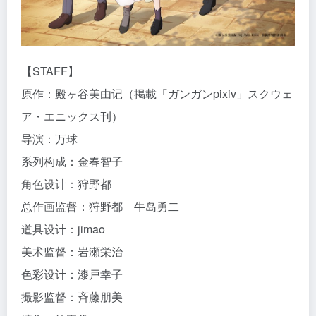
【STAFF】
原作：殿ヶ谷美由记（掲載「ガンガンpixiv」スクウェ
ア・エニックス刊）
导演：万球
系列构成：金春智子
角色设计：狩野都
总作画监督：狩野都 牛岛勇二
道具设计：jimao
美术监督：岩瀬栄治
色彩设计：漆戸幸子
撮影监督：斉藤朋美