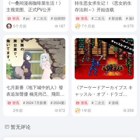
《一叠间漫画咖啡屋生活！》
转生恶女求生记！《恶女的生
主视觉图、正式PV公开
存法则～》开始连载
资讯
# pv
# 二次元
# 动画情报
资讯
# 二次元
# 新连载
# 漫画
5个月前
187
7个月前
375
七月新番《地下城中的人》發
《アーケードアーカイブス キ
表追加聲優 楠見尚己、飛田展
ャッスル・オブ・ドラゴ
男、大塚芳忠、M・A・O 確
ン》：复古动作游戏的魅力
资讯
# 2024 7月新番
# 2024夏番
# 7月新番
资讯
# 二次元
# 游戏
定出演！
2年前
972
1年前
356
暂无评论