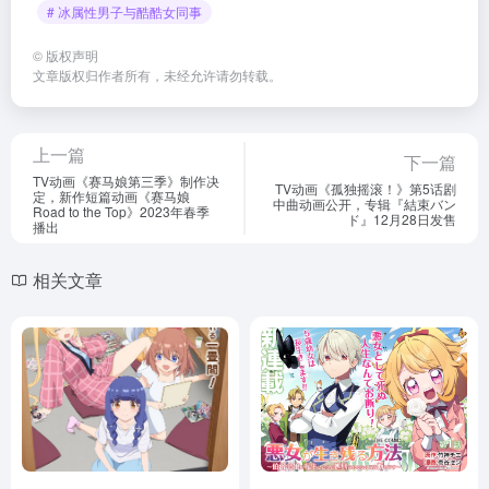
# 冰属性男子与酷酷女同事
©
版权声明
文章版权归作者所有，未经允许请勿转载。
上一篇
下一篇
TV动画《赛马娘第三季》制作决
TV动画《孤独摇滚！》第5话剧
定，新作短篇动画《赛马娘
中曲动画公开，专辑『結束バン
Road to the Top》2023年春季
ド』12月28日发售
播出
相关文章