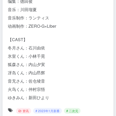
编集：徳田俊
音乐：川田瑠夏
音乐制作：ランティス
动画制作：ZERO-G×Liber
【CAST】
冬月さん：石川由依
氷室くん：小林千晃
狐森さん：内山夕実
冴岛くん：内山昂辉
音无さん：佐仓绫音
火鸟くん：仲村宗悟
ゆきみん：新田ひより
资讯
# 2023年1月新番
# 二次元