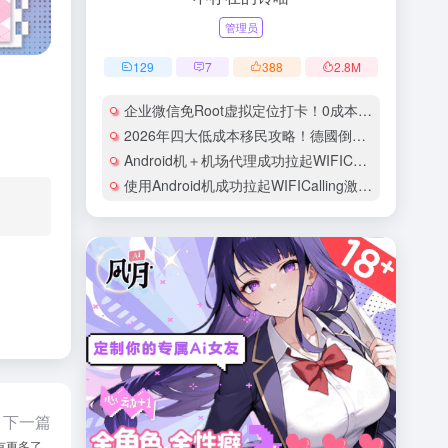
管理员
129
7
388
2.8
M
企业微信免Root虚拟定位打卡！0成本安卓手机100%成功教程
2026年四大低成本移民攻略！德國倒貼錢學技術、日本初中學歷可申請、馬來西亞月入萬四即可、芬蘭免費教育快速永居！中介不告訴你的隱藏成本全曝光
Android机＋机场代理成功拉起WIFICalling（VoWifi）的实录：以GiffGaff卡为例
使用Android机成功拉起WIFICalling激活CTExcel（EE卡）实录
下一篇
更多了...