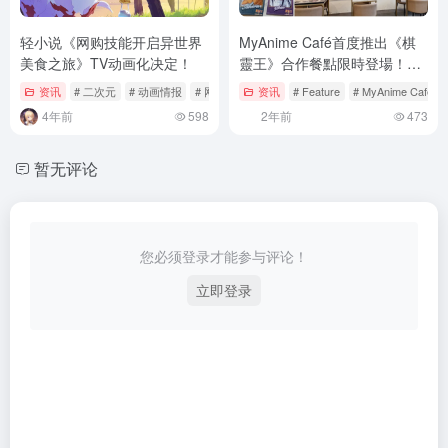
轻小说《网购技能开启异世界
MyAnime Café首度推出《棋
美食之旅》TV动画化决定！
靈王》合作餐點限時登場！透
過美味餐點回憶經典作品⚫⚪
资讯
# 二次元
# 动画情报
# 网购技能开启异世界美食之旅
资讯
# Feature
# MyAnime Café
4年前
598
2年前
473
暂无评论
您必须登录才能参与评论！
立即登录