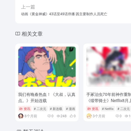
上一篇
动画《黄金神威》43话至49话停播 因主要制作人员死亡
相关文章
我们有晚春热血！《大叔，认真
手冢治虫70年前神作重
点。》开始连载
《缎带骑士》Netflix8月
资讯
# 二次元
# 新连载
# 漫画
资讯
# Netflix
# 二次元
8个月前
0
248
0
3个月前
0
1