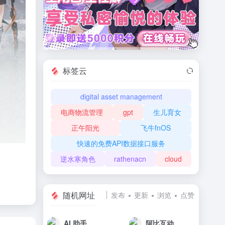
标签云
digital asset management
电商物流管理
gpt
生儿育女
正午阳光
飞牛fnOS
快速的免费API数据接口服务
逆水寒角色
rathenacn
cloud
随机网址
发布
更新
浏览
点赞
AI 助手
阿比互动