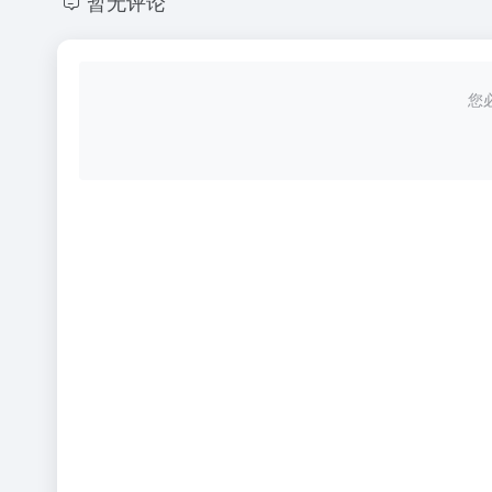
暂无评论
您