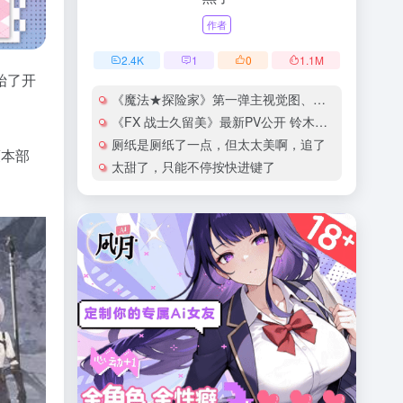
作者
2.4
K
1
0
1.1
M
始了开
《魔法★探险家》第一弹主视觉图、正式PV公开
《FX 战士久留美》最新PV公开 铃木爱奈献唱片尾曲
厕纸是厕纸了一点，但太太美啊，追了
策本部
太甜了，只能不停按快进键了