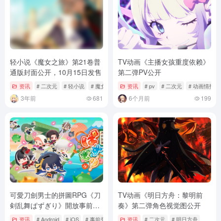
轻小说《魔女之旅》第21卷普
TV动画《主播女孩重度依赖》
通版封面公开，10月15日发售
第二弹PV公开
资讯
# 二次元
# 轻小说
# 魔女之旅
资讯
# pv
# 二次元
# 动画情报
3年前
681
6个月前
199
可愛刀劍男士的拼圖RPG《刀
TV动画《明日方舟：黎明前
剣乱舞ぱずぎり》開放事前登
奏》第二弹角色视觉图公开
錄！與刀劍男士們共同守護故
资讯
# Android
# iOS
# 事前登錄
资讯
# 二次元
# 明日方舟