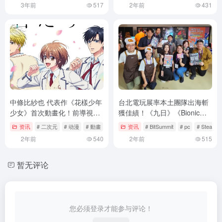
3年前
517
2年前
431
中條比紗也 代表作《花樣少年
台北電玩展率本土團隊出海斬
少女》首次動畫化！前導視覺
獲佳績！《九日》《Bionic
同步解禁！
Bay：換影循跡》奪日本獨立
资讯
# 二次元
# 动漫
# 動畫
资讯
# BitSummit
# pc
# Steam
遊戲展BitSummit Award
2年前
540
2年前
515
暂无评论
您必须登录才能参与评论！