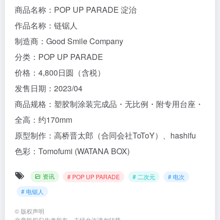
商品名称：POP UP PARADE 淀治
作品名称：链锯人
制造商：Good Smile Company
分类：POP UP PARADE
价格：4,800日圆（含税）
发售日期：2023/04
商品规格：塑胶制涂装完成品・无比例・附专用台座・
全高：约170mm
原型制作：高桥晋太郎（合同会社ToToY）、hashifu
色彩：Tomofumi (WATANA BOX)
资讯
# POP UP PARADE
# 二次元
# 电次
# 电锯人
©
版权声明
文章版权归作者所有，未经允许请勿转载。