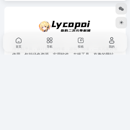
萌导航 MOE521 莉可POI 是一个二次元风格的导航姬，适
首页
导航
投稿
我的
用于程序员，设计师，创作者，游戏，动漫，二次元爱好者
使用，包括绿色资源、实用软件、在线工具、有趣的网站、
办公素材、漫画、动漫和各类资源，欢迎前来探索。
moe521.com / s.lycopoi.club
提示：为防走失按 【Ctrl + D】 收藏我们或直接按住logo拖
到收藏夹中，方便下次访问莉可POI。
©
莉可POI
moe521.com 2022。