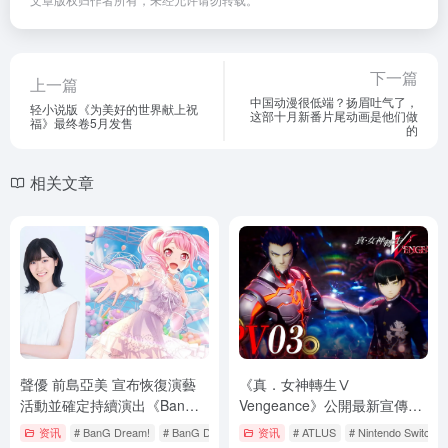
下一篇
上一篇
中国动漫很低端？扬眉吐气了，
轻小说版《为美好的世界献上祝
这部十月新番片尾动画是他们做
福》最终卷5月发售
的
相关文章
聲優 前島亞美 宣布恢復演藝
《真．女神轉生Ⅴ
活動並確定持續演出《BanG
Vengeance》公開最新宣傳影
Dream!》丸山彩
片，介紹新惡魔與技能等內容
资讯
# BanG Dream!
# BanG Dream! 少女樂團派對
资讯
# ATLUS
# pc
# Nintendo Switch