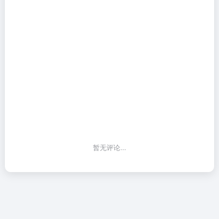
暂无评论...