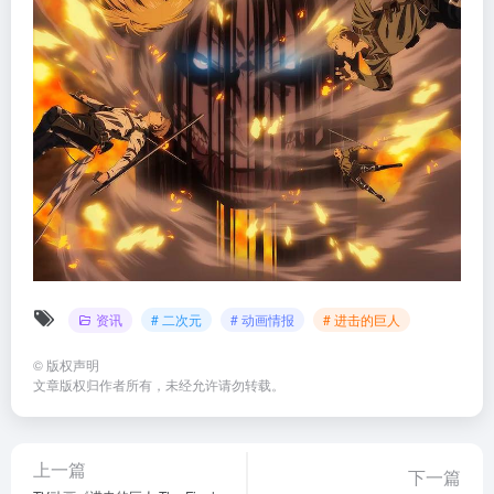
资讯
# 二次元
# 动画情报
# 进击的巨人
©
版权声明
文章版权归作者所有，未经允许请勿转载。
上一篇
下一篇