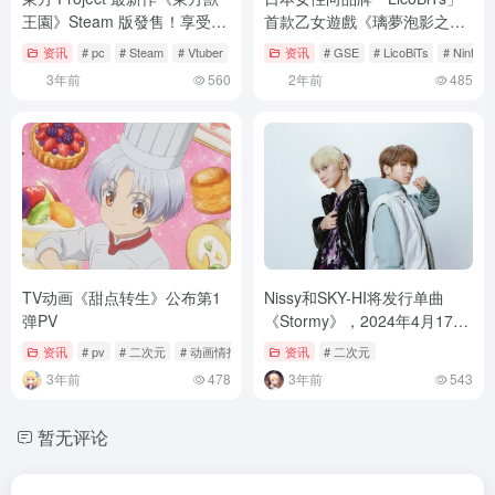
王園》Steam 版發售！享受可
首款乙女遊戲《璃夢泡影之世
愛妖獸們的瘋狂饗宴！
外浮城》繁中版預定2025年4
资讯
# pc
# Steam
# Vtuber
资讯
# GSE
# LicoBiTs
# Nintend
月11日推出！豪華版、限定
3年前
560
2年前
485
版、預購特典及店家特典資訊
公開
TV动画《甜点转生》公布第1
Nissy和SKY-HI将发行单曲
弹PV
《Stormy》，2024年4月17日
发售
资讯
# pv
# 二次元
# 动画情报
资讯
# 二次元
3年前
478
3年前
543
暂无评论