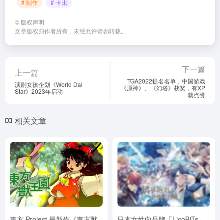
# 制作
# 卡比
©
版权声明
文章版权归作者所有，未经允许请勿转载。
下一篇
上一篇
TGA2022提名名单，中国游戏
演剧女孩企划《World Dai
《原神》、《幻塔》获奖，有XP
Star》2023年启动
就点赞
相关文章
東方 Project 最新作《東方獸
日本女性向品牌「LicoBiTs」