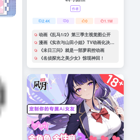
作者
2.4
K
0
0
1.1
M
动画《乱马1/2》第三季主视觉图公开
漫画《实衣与山田小姐》TV动画化决定！
《未日三问》就是一部萝莉控动画
《名侦探光之美少女》惊现神回！