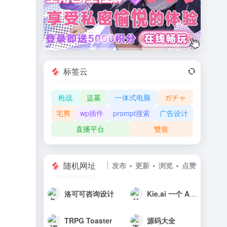
标签云
枪战
盜墓
一体式电脑
ガチャ
宅男
wp插件
prompt搜索
广告设计
直播平台
雙規
随机网址
发布
更新
浏览
点赞
洛可可咨询设计
Kie.ai 一个 API 接入所有顶级 AI 模型 – 在 体验高性价比 AI API
TRPG Toaster
源码大全