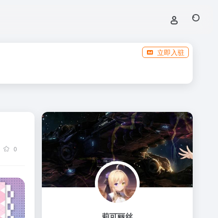
立即入驻
0
莉可丽丝