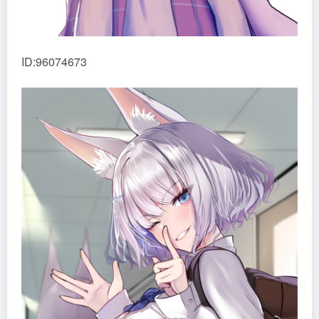
ID:96074673