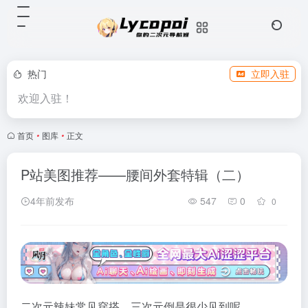
热门
立即入驻
欢迎入驻！
首页
•
图库
•
正文
P站美图推荐——腰间外套特辑（二）
4年前发布
547
0
0
二次元辣妹常见穿搭，三次元倒是很少见到呢……