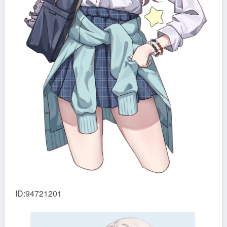
ID:94721201