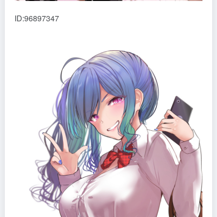
ID:96897347