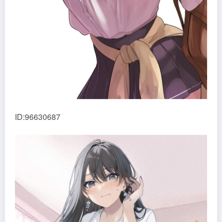
ID:96630687