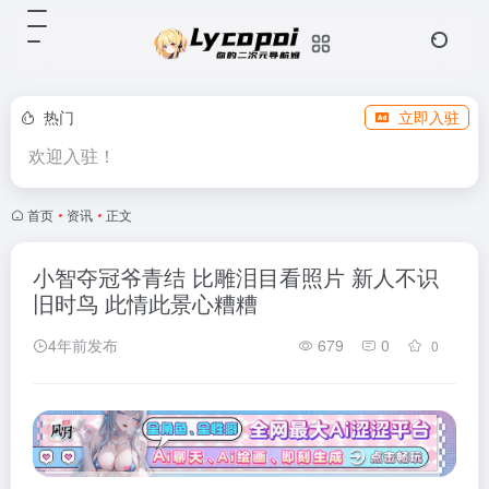
热门
立即入驻
欢迎入驻！
首页
•
资讯
•
正文
小智夺冠爷青结 比雕泪目看照片 新人不识
旧时鸟 此情此景心糟糟
4年前发布
679
0
0