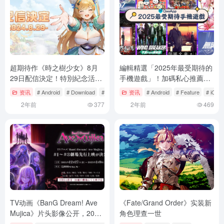
超期待作《時之樹少女》8月
編輯精選「2025年最受期待的
29日配信決定！特別紀念活動
手機遊戲」！加碼私心推薦主
加開！
機遊戲～
资讯
# Android
# Download
# Feature
资讯
# Android
# Feature
# iOS
2年前
377
2年前
469
TV动画《BanG Dream! Ave
《Fate/Grand Order》实装新
Mujica》片头影像公开，2025
角色理查一世
年1月2日开播