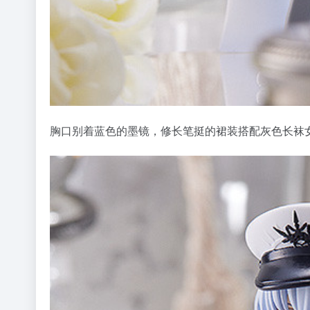
胸口别着蓝色的墨镜，修长笔挺的裙装搭配灰色长袜