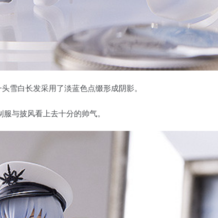
。一头雪白长发采用了淡蓝色点缀形成阴影。
制服与披风看上去十分的帅气。