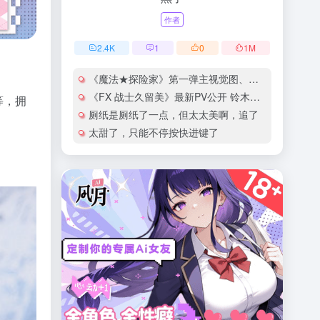
作者
2.4
K
1
0
1
M
《魔法★探险家》第一弹主视觉图、正式PV公开
《FX 战士久留美》最新PV公开 铃木爱奈献唱片尾曲
等，拥
厕纸是厕纸了一点，但太太美啊，追了
太甜了，只能不停按快进键了