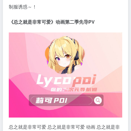
制服诱惑～！
《总之就是非常可爱》动画第二季先导PV
总之就是非常可爱
总之就是非常可爱 动画
总之就是非