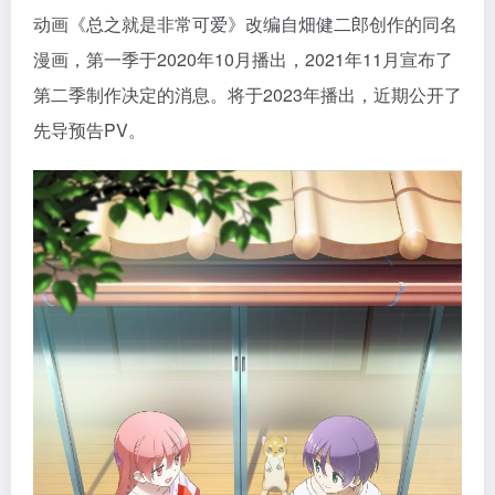
动画《总之就是非常可爱》改编自畑健二郎创作的同名
漫画，第一季于2020年10月播出，2021年11月宣布了
第二季制作决定的消息。将于2023年播出，近期公开了
先导预告PV。