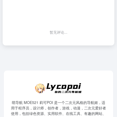
暂无评论...
萌导航 MOE521 莉可POI 是一个二次元风格的导航姬，适
用于程序员，设计师，创作者，游戏，动漫，二次元爱好者
使用，包括绿色资源、实用软件、在线工具、有趣的网站、