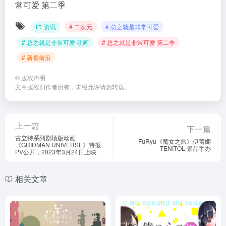
常可爱 第二季
资讯
# 二次元
# 总之就是非常可爱
# 总之就是非常可爱 动画
# 总之就是非常可爱 第二季
# 新番前沿
©
版权声明
文章版权归作者所有，未经允许请勿转载。
上一篇
下一篇
古立特系列剧场版动画
FuRyu《魔女之旅》伊蕾娜
《GRIDMAN UNIVERSE》特报
TENITOL 景品手办
PV公开，2023年3月24日上映
相关文章