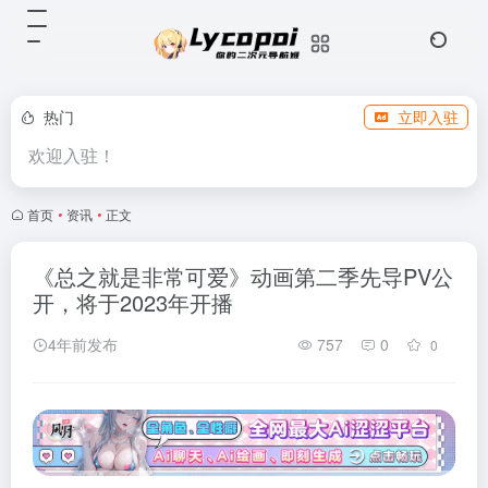
热门
立即入驻
欢迎入驻！
首页
•
资讯
•
正文
《总之就是非常可爱》动画第二季先导PV公
开，将于2023年开播
4年前发布
757
0
0