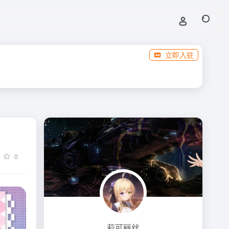
立即入驻
0
莉可丽丝