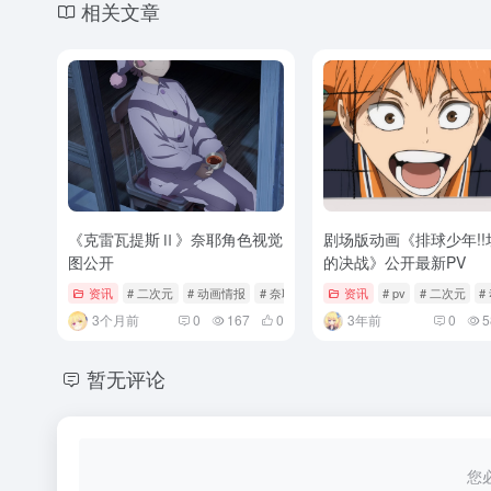
相关文章
《克雷瓦提斯Ⅱ》奈耶角色视觉
剧场版动画《排球少年!!
图公开
的决战》公开最新PV
资讯
# 二次元
# 动画情报
# 奈耶
资讯
# pv
# 二次元
#
3个月前
0
167
0
3年前
0
5
暂无评论
您