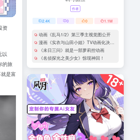
作者
2.4
K
0
0
1.1
M
投资
动画《乱马1/2》第三季主视觉图公开
漫画《实衣与山田小姐》TV动画化决定！
《未日三问》就是一部萝莉控动画
元以
《名侦探光之美少女》惊现神回！
尔的旅
不就是富