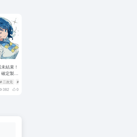
還未結束！
》確定製作
# 二次元
# 动漫
382
0