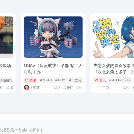
垃圾场
GSAS《碧蓝航线》柴郡 黏土人
失戀女孩的青春故事
可动手办
《敗北女角太多了！
第二季！
 动画情报
资讯
# GSAS
# GSC
# 二次元
资讯
# A-1 Pictures
81
0
3年前
0
647
0
1年前
0
必须登录才能参与评论！