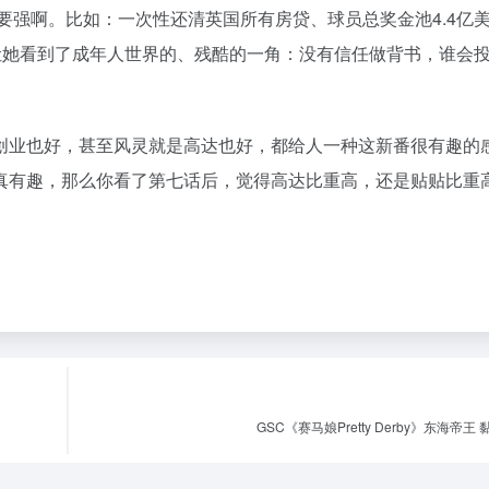
都要强啊。比如：一次性还清英国所有房贷、球员总奖金池4.4亿
让她看到了成年人世界的、残酷的一角：没有信任做背书，谁会
创业也好，甚至风灵就是高达也好，都给人一种这新番很有趣的
真有趣，那么你看了第七话后，觉得高达比重高，还是贴贴比重
GSC《赛马娘Pretty Derby》东海帝王