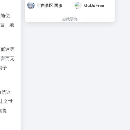
尘白禁区 国服
GuDuFree
能随便
加载更多
而言，她
济低迷等
百害而无
棋子
自然这
让全世
朝提