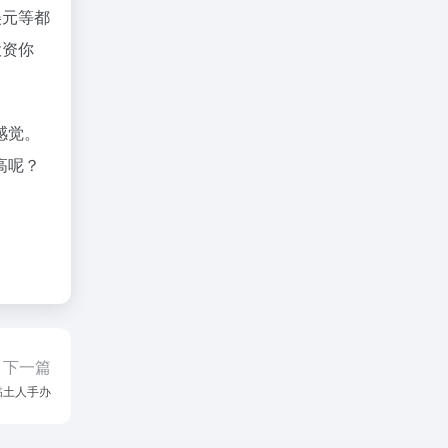
美元等都
投资你
感觉。
高呢？
下一篇
 黏土人手办