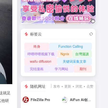
标签云
终身
Function Calling
哔哩哔哩视频下载
Ngnix
台灣漫讀
waifu diffusion
关键词采集文章
完结漫画
学习网站
期刊
随机网址
发布
更新
浏览
点赞
这就足
FileZilla Pro
AiFun Ai创作分享社区
其他研