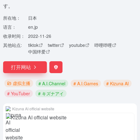
す。
所在地：
日本
语言：
en,jp
收录时间：
2022-11-26
其他站点:
tiktok
twitter
youtube
哔哩哔哩
中国绊爱
打开网站
虚拟主播
# A.I.Channel
# A.I.Games
# Kizuna AI
# YouTuber
# キズナアイ
Kizuna AI official website