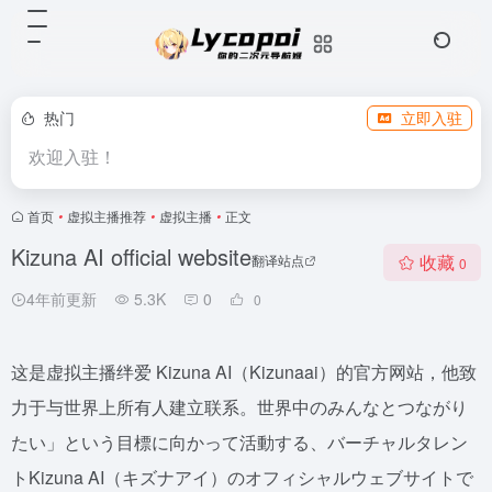
热门
立即入驻
欢迎入驻！
首页
•
虚拟主播推荐
•
虚拟主播
•
正文
Kizuna AI official website
收藏
翻译站点
0
4年前更新
5.3K
0
0
这是虚拟主播绊爱 Kizuna AI（Kizunaai）的官方网站，他致
力于与世界上所有人建立联系。世界中のみんなとつながり
たい」という目標に向かって活動する、バーチャルタレン
トKizuna AI（キズナアイ）のオフィシャルウェブサイトで