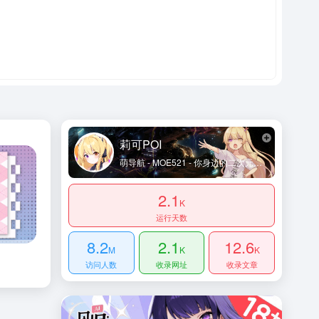
莉可POI
萌导航 - MOE521 - 你身边的二次元导航姬 - 及时收录动漫网站及资讯、宅网站、萌网站、动画、漫画、游戏等内容。让您获得更加简单快捷的二次元体验！
2.1
K
运行天数
8.2
2.1
12.6
M
K
K
访问人数
收录网址
收录文章