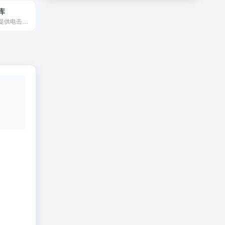
库
神凑轻小说文库提供电击文库|富士见库|角川文库|MF文库J|FAMI通文等文库请小说，刀剑神域|加速世界|动漫小说|漫画小说|神凑轻小说官方网致力更新轻小说与动漫小说阅读与分享。