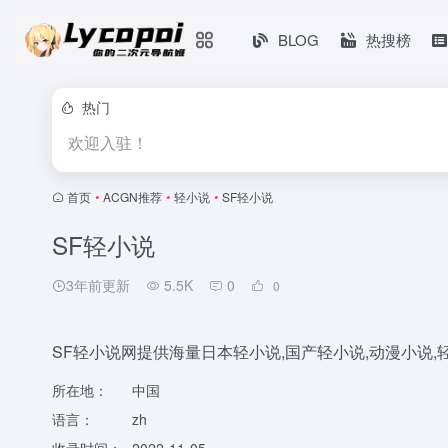
BLOG
热搜榜
热门
欢迎入驻！
首页
•
ACGN推荐
•
轻小说
•
SF轻小说
SF轻小说
3年前更新
5.5K
0
0
SF轻小说网提供海量日本轻小说,国产轻小说,动漫小说,轻
所在地：
中国
语言：
zh