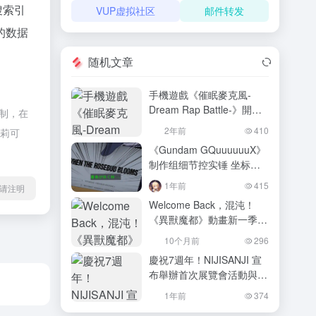
搜索引
VUP虚拟社区
邮件转发
的数据
随机文章
手機遊戲《催眠麥克風-
Dream Rap Battle-》開始
控制，在
事前登錄！達成人數可獲得
2年前
410
，莉可
轉蛋券、限定主視覺卡片！
《Gundam GQuuuuuuX》
制作组细节控实锤 坐标暗
码解密出OP/ED歌手名
1年前
415
l转载请注明
Welcome Back，混沌！
《異獸魔都》動畫新一季確
定2026年春季全世界推
10个月前
296
出！
慶祝7週年！NIJISANJI 宣
布舉辦首次展覽會活動與日
本海內外LIVE TOUR！
1年前
374