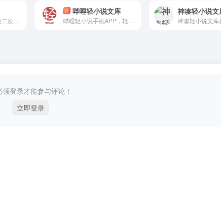
哔哩轻小说文库
神凑轻小说文
荐
火文科技旗下次元姬二次元轻小说平台，这里有丰富的二次元原创小说，有着浓郁的二次元氛围，在这里可以看小说,聊天,互动,创作,用二次元小说创造新世界。主推：刺猬猫，菠萝包等小说应有尽有。
哔哩轻小说手机APP，轻小说阅读神器。iOS和Android内测中。
必须登录才能参与评论！
立即登录