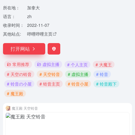
所在地：
加拿大
语言：
zh
收录时间：
2022-11-07
其他站点:
哔哩哔哩主页
打开网站
常用推荐
虚拟主播
# 个人主页
# 大魔王
# 天空の铃音
# 天空铃音
# 虚拟主播
# 铃音
# 铃音の小屋
# 铃音主页
# 铃音小屋
# 铃音殿下
# 魔王殿
魔王殿 天空铃音