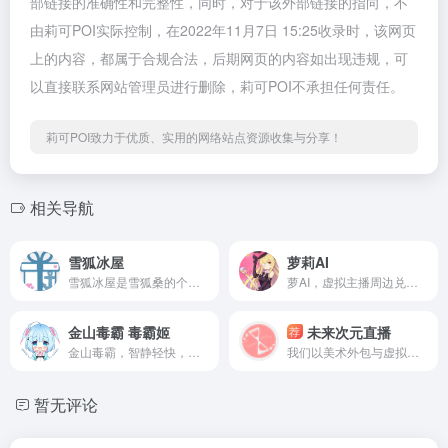
部链接的准确性和完整性，同时，对于该外部链接的指向，不
由莉可POI实际控制，在2022年11月7日 15:25收录时，该网页
上的内容，都属于合规合法，后期网页的内容如出现违规，可
以直接联系网站管理员进行删除，莉可POI不承担任何责任。
莉可POI致力于优质、实用的网络站点资源收集与分享！
相关导航
雪狐冰屋
萝莉AI
雪狐冰屋是雪狐桑的个人网站，致力为广大雪狐粉丝提供最新信息，其中包括棉花糖、视频、壁纸以及粉丝向小游戏等信息，不定时更新，是雪狐桑对外展示平台之一
萝AI，虚拟主播周边兑换平台，搜集整理各类音乐，萌图，动漫，游戏等二次元资源。
金山毒霸 毒霸姬
未来次元直播
荐
金山毒霸，智静轻快，快速查杀防御病毒木马，一键加速提高电脑速度，深度清理电脑垃圾，拦截恶意弹窗，高效管理电脑软件，为你的电脑保驾护航
我们以美术外包与虚拟主播相关后勤服务为核心，为虚拟主播行业赋能的同时也在创作自己的独立虚拟主播企划，在研究新技术的可能上面，比如VR，AR，动作捕捉等我们一直在努力，同时为了创作出更加优质的内容给全球粉丝，以扩大自身影响力，我们未来的方向是虚拟现实交互与元宇宙方面的研发。
暂无评论