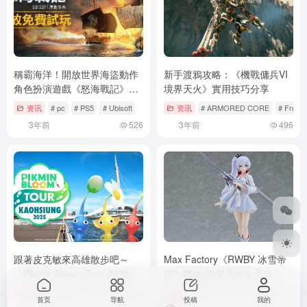
稱霸海洋！開放世界海盜動作
新手渡鴉攻略：《機戰傭兵VI
角色扮演遊戲《怒海戰記》現
境界天火》實用技巧分享
已推出，同步舉辦免費試玩活
资讯
# pc
# PS5
# Ubisoft
资讯
# ARMORED CORE
# FromS
動
3年前
526
3年前
496
跟著皮克敏來高雄散步吧～
Max Factory《RWBY 冰雪帝
「Pikmin Bloom Tour 2025：
国》魏丝·雪倪 figma 手办
高雄」即將在10月登場！
资讯
# Android
# iOS
# Niantic Inc.
资讯
# Figma
# Max Factory
# 
首页
导航
投稿
我的