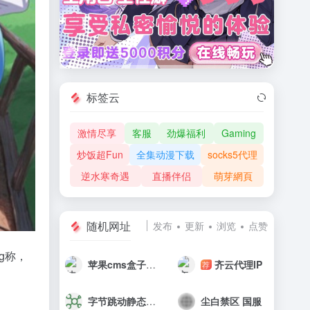
标签云
激情尽享
客服
劲爆福利
Gaming
炒饭超Fun
全集动漫下载
socks5代理
逆水寒奇遇
直播伴侣
萌芽網頁
随机网址
发布
更新
浏览
点赞
g称，
苹果cms盒子[非官方]
齐云代理IP
荐
字节跳动静态资源公共库
尘白禁区 国服