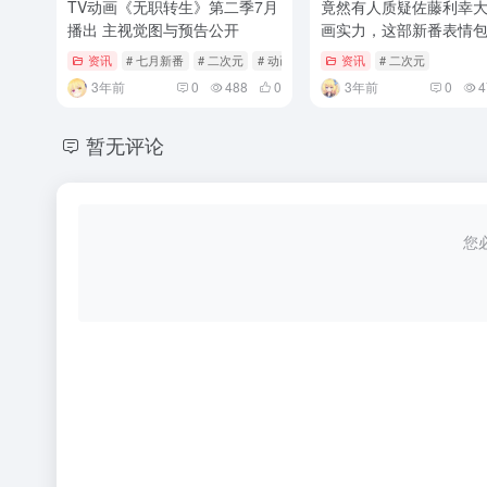
TV动画《无职转生》第二季7月
竟然有人质疑佐藤利幸
播出 主视觉图与预告公开
画实力，这部新番表情
坏
资讯
# 七月新番
# 二次元
# 动画情报
资讯
# 二次元
3年前
0
488
0
3年前
0
4
暂无评论
您