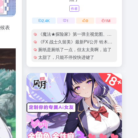
作者
2.4
K
1
0
1
M
时候表
《魔法★探险家》第一弹主视觉图、正式PV公开
《FX 战士久留美》最新PV公开 铃木爱奈献唱片尾曲
厕纸是厕纸了一点，但太太美啊，追了
太甜了，只能不停按快进键了