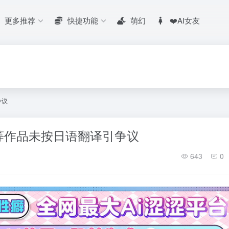
更多推荐
快捷功能
萌幻
❤️AI女友
争议
等作品未按日语翻译引争议
643
0