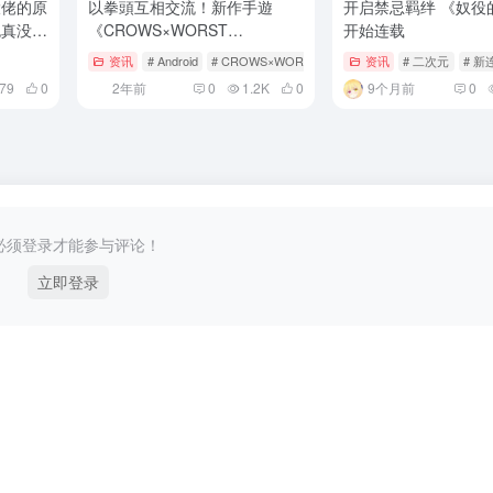
大佬的原
以拳頭互相交流！新作手遊
开启禁忌羁绊 《奴役
包真没崩
《CROWS×WORST
开始连载
UNLIMITED》宣布將於2024年
资讯
# Android
# CROWS×WORST
# CROWS×WORST UNLIMI
资讯
# 二次元
# 新
春季推出
79
0
2年前
0
1.2K
0
9个月前
0
必须登录才能参与评论！
立即登录