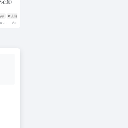
的心脏》
TED
连载
# 漫画
233
0